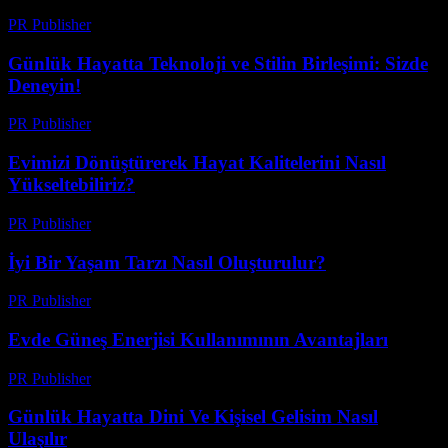
PR Publisher
-
Şubat 16, 2026
Günlük Hayatta Teknoloji ve Stilin Birleşimi: Sizde
Deneyin!
PR Publisher
-
Şubat 16, 2026
Evimizi Dönüştürerek Hayat Kalitelerini Nasıl
Yükseltebiliriz?
PR Publisher
-
Şubat 27, 2026
İyi Bir Yaşam Tarzı Nasıl Oluşturulur?
PR Publisher
-
Şubat 16, 2026
Evde Güneş Enerjisi Kullanımının Avantajları
PR Publisher
-
Şubat 28, 2026
Günlük Hayatta Dini Ve Kişisel Gelisim Nasıl
Ulaşılır