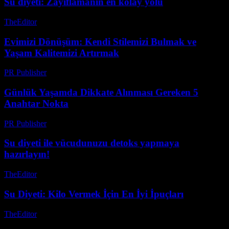
Su diyeti: Zayıflamanın en kolay yolu
TheEditor
-
Temmuz 23, 2026
Evimizi Dönüşüm: Kendi Stilemizi Bulmak ve
Yaşam Kalitemizi Artırmak
PR Publisher
-
Mart 7, 2026
Günlük Yaşamda Dikkate Alınması Gereken 5
Anahtar Nokta
PR Publisher
-
Şubat 20, 2026
Su diyeti ile vücudunuzu detoks yapmaya
hazırlayın!
TheEditor
-
Ağustos 2, 2026
Su Diyeti: Kilo Vermek İçin En İyi İpuçları
TheEditor
-
Ağustos 3, 2026