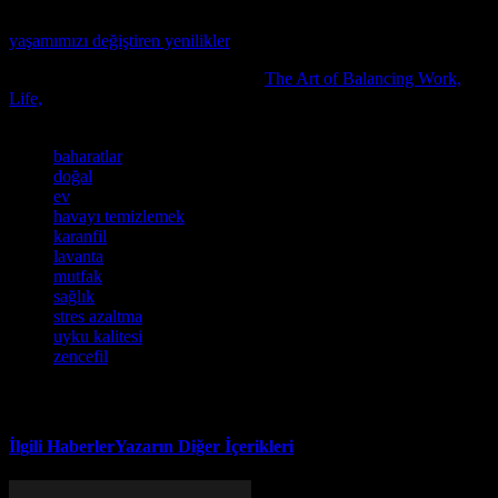
Günlük hayatımızı nasıl şekillendiren yeni teknolojileri keşfedin
yaşamımızı değiştiren yenilikler
makalesinde.
Konuyla ilgili daha detaylı bilgi için
The Art of Balancing Work,
Life,
içeriğini incelemenizi tavsiye ederiz.
Etiketler
baharatlar
doğal
ev
havayı temizlemek
karanfil
lavanta
mutfak
sağlık
stres azaltma
uyku kalitesi
zencefil
İlgili Haberler
Yazarın Diğer İçerikleri