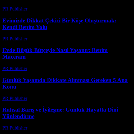
PR Publisher
-
Şubat 19, 2026
Evimizde Dikkat Çekici Bir Köşe Oluşturmak:
Kendi Benim Yolu
PR Publisher
-
Mart 8, 2026
Evde Düşük Bütçeyle Nasıl Yaşanır: Benim
Maceram
PR Publisher
-
Mart 6, 2026
Günlük Yaşamda Dikkate Alınması Gereken 5 Ana
Konu
PR Publisher
-
Şubat 25, 2026
Ruhsal Barış ve İyileşme: Günlük Hayatta Dini
Yönlendirme
PR Publisher
-
Şubat 19, 2026