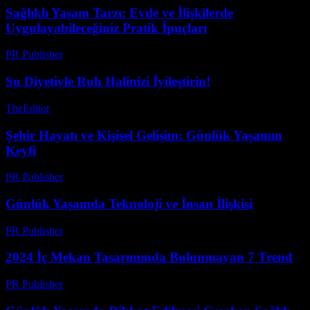
Sağlıklı Yaşam Tarzı: Evde ve İlişkilerde
Uygulayabileceğiniz Pratik İpuçları
PR Publisher
-
Şubat 25, 2026
Su Diyetiyle Ruh Halinizi İyileştirin!
TheEditor
-
Temmuz 24, 2026
Şehir Hayatı ve Kişisel Gelişim: Günlük Yaşamın
Keyfi
PR Publisher
-
Şubat 28, 2026
Günlük Yaşamda Teknoloji ve İnsan İlişkisi
PR Publisher
-
Şubat 26, 2026
2024 İç Mekan Tasarımında Bulunmayan 7 Trend
PR Publisher
-
Mart 12, 2026