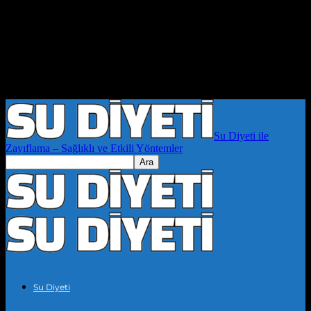
Su Diyeti ile
Zayıflama – Sağlıklı ve Etkili Yöntemler
Su Diyeti