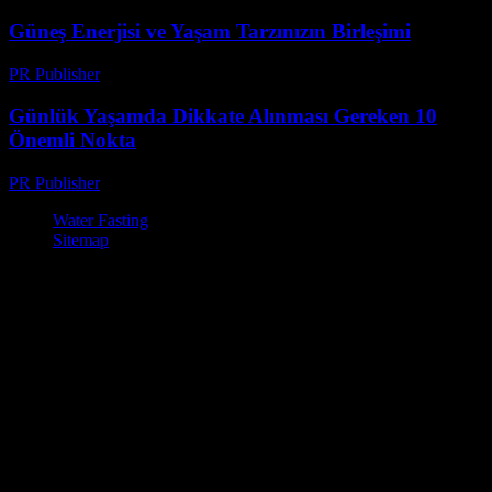
Güneş Enerjisi ve Yaşam Tarzınızın Birleşimi
PR Publisher
-
Şubat 14, 2026
Günlük Yaşamda Dikkate Alınması Gereken 10
Önemli Nokta
PR Publisher
-
Şubat 27, 2026
Water Fasting
Sitemap
© Su Diyeti ile Zayıflama – Sağlıklı ve Etkili Yöntemler