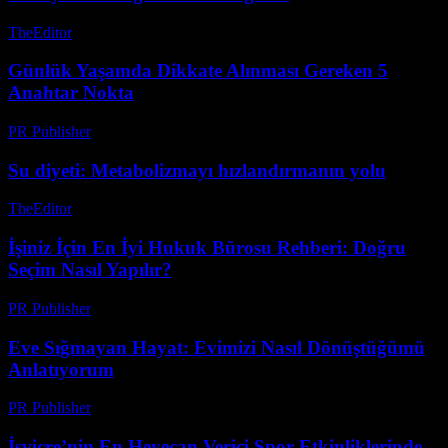
TheEditor
-
Temmuz 28, 2026
Günlük Yaşamda Dikkate Alınması Gereken 5
Anahtar Nokta
PR Publisher
-
Şubat 22, 2026
Su diyeti: Metabolizmayı hızlandırmanın yolu
TheEditor
-
Ağustos 5, 2026
İşiniz İçin En İyi Hukuk Bürosu Rehberi: Doğru
Seçim Nasıl Yapılır?
PR Publisher
-
Temmuz 7, 2026
Eve Sığmayan Hayat: Evimizi Nasıl Dönüştüğümü
Anlatıyorum
PR Publisher
-
Mart 7, 2026
İsviçre’nin En Heyecan Verici Spor Etkinliklerinde