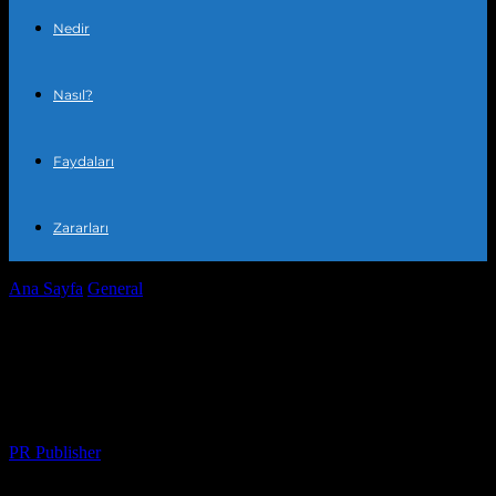
Nedir
Nasıl?
Faydaları
Zararları
Ana Sayfa
General
Evinizi Doğal ve Sağlıklı Bir Ortam Haline
Getirmek İçin Baharatların Gücü
Evinizi Doğal ve Sağlıklı Bir Ortam
Haline Getirmek İçin Baharatların Gücü
Yazar
PR Publisher
-
Şubat 16, 2026