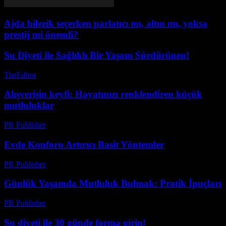
Ajda bilezik seçerken parlatıcı mı, altın mı, yoksa
prestij mi önemli?
Su Diyeti ile Sağlıklı Bir Yaşam Sürdürünen!
TheEditor
-
Ağustos 1, 2026
Alışverişin keyfi: Hayatınızı renklendiren küçük
mutluluklar
PR Publisher
-
Şubat 25, 2026
Evde Konforu Artırıcı Basit Yöntemler
PR Publisher
-
Şubat 16, 2026
Günlük Yaşamda Mutluluk Bulmak: Pratik İpuçları
PR Publisher
-
Şubat 17, 2026
Su diyeti ile 30 günde forma girin!