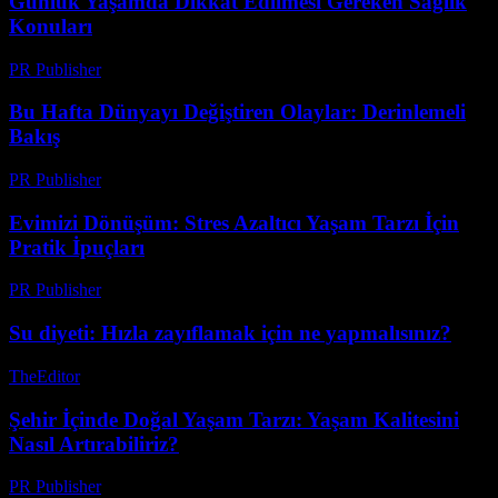
Günlük Yaşamda Dikkat Edilmesi Gereken Sağlık
Konuları
PR Publisher
-
Şubat 27, 2026
Bu Hafta Dünyayı Değiştiren Olaylar: Derinlemeli
Bakış
PR Publisher
-
Mart 13, 2026
Evimizi Dönüşüm: Stres Azaltıcı Yaşam Tarzı İçin
Pratik İpuçları
PR Publisher
-
Şubat 16, 2026
Su diyeti: Hızla zayıflamak için ne yapmalısınız?
TheEditor
-
Temmuz 26, 2026
Şehir İçinde Doğal Yaşam Tarzı: Yaşam Kalitesini
Nasıl Artırabiliriz?
PR Publisher
-
Şubat 20, 2026