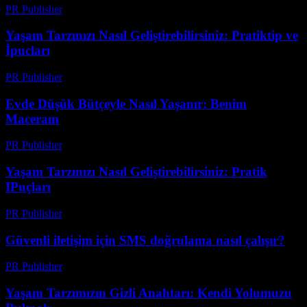
PR Publisher
-
Şubat 23, 2026
Yaşam Tarzınızı Nasıl Geliştirebilirsiniz: Pratiktip ve
İpucları
PR Publisher
-
Şubat 22, 2026
Evde Düşük Bütçeyle Nasıl Yaşanır: Benim
Maceram
PR Publisher
-
Mart 6, 2026
Yaşam Tarzınızı Nasıl Geliştirebilirsiniz: Pratik
IPuçları
PR Publisher
-
Şubat 25, 2026
Güvenli iletişim için SMS doğrulama nasıl çalışır?
PR Publisher
-
Mart 11, 2026
Yaşam Tarzımızın Gizli Anahtarı: Kendi Yolumuzu