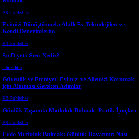
Bulmak
PR Publisher
-
Mart 8, 2026
Evimizi Dönüştürmek: Akıllı Ev Teknolojileri ve
Kendi Deneyimlerim
PR Publisher
-
Mart 7, 2026
Su Diyeti: Sırrı Nedir?
TheEditor
-
Ağustos 6, 2026
Güvenlik ve Emniyet: Evimizi ve Ailemizi Korumak
için Alınması Gereken Adımlar
PR Publisher
-
Şubat 25, 2026
Günlük Yaşamda Mutluluk Bulmak: Pratik İpuçları
PR Publisher
-
Şubat 25, 2026
Evde Mutluluk Bulmak: Günlük Hayatınızı Nasıl