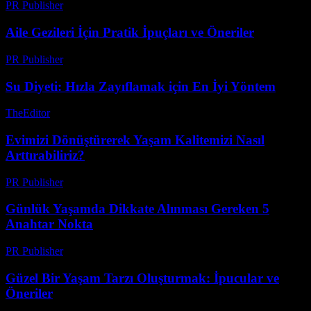
PR Publisher
-
Mart 7, 2026
Aile Gezileri İçin Pratik İpuçları ve Öneriler
PR Publisher
-
Şubat 16, 2026
Su Diyeti: Hızla Zayıflamak için En İyi Yöntem
TheEditor
-
Temmuz 26, 2026
Evimizi Dönüştürerek Yaşam Kalitemizi Nasıl
Arttırabiliriz?
PR Publisher
-
Şubat 27, 2026
Günlük Yaşamda Dikkate Alınması Gereken 5
Anahtar Nokta
PR Publisher
-
Şubat 28, 2026
Güzel Bir Yaşam Tarzı Oluşturmak: İpucular ve
Öneriler