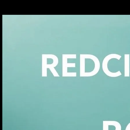
-
Şubat 25, 2026
283