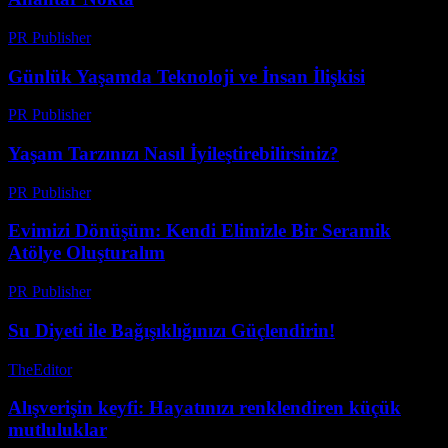
PR Publisher
-
Şubat 26, 2026
Günlük Yaşamda Teknoloji ve İnsan İlişkisi
PR Publisher
-
Şubat 26, 2026
Yaşam Tarzınızı Nasıl İyileştirebilirsiniz?
PR Publisher
-
Şubat 26, 2026
Evimizi Dönüşüm: Kendi Elimizle Bir Seramik
Atölye Oluşturalım
PR Publisher
-
Mart 7, 2026
Su Diyeti ile Bağışıklığınızı Güçlendirin!
TheEditor
-
Temmuz 29, 2026
Alışverişin keyfi: Hayatınızı renklendiren küçük
mutluluklar