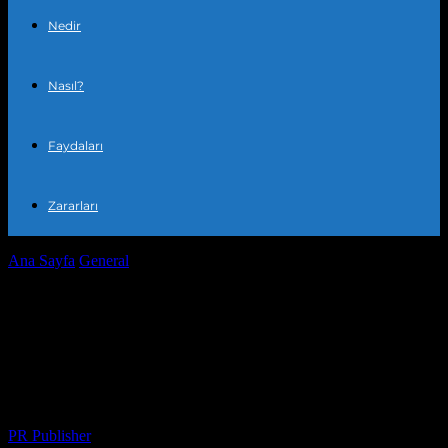
Nedir
Nasıl?
Faydaları
Zararları
Ana Sayfa
General
Rutininizi Yeniden Keşfedin: Günlük Yaşamda
Dikkate Alınması Gereken 5 Anahtar Alan
Rutininizi Yeniden Keşfedin: Günlük
Yaşamda Dikkate Alınması Gereken 5
Anahtar Alan
Yazar
PR Publisher