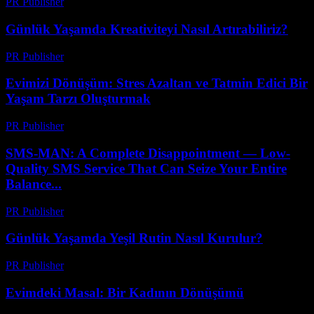
PR Publisher
-
Şubat 18, 2026
Günlük Yaşamda Kreativiteyi Nasıl Artırabiliriz?
PR Publisher
-
Şubat 23, 2026
Evimizi Dönüşüm: Stres Azaltan ve Tatmin Edici Bir
Yaşam Tarzı Oluşturmak
PR Publisher
-
Şubat 23, 2026
SMS-MAN: A Complete Disappointment — Low-
Quality SMS Service That Can Seize Your Entire
Balance...
PR Publisher
-
Mart 26, 2026
Günlük Yaşamda Yeşil Rutin Nasıl Kurulur?
PR Publisher
-
Şubat 20, 2026
Evimdeki Masal: Bir Kadının Dönüşümü