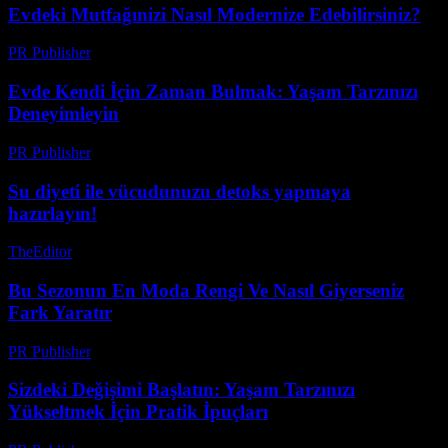
Evdeki Mutfağınizi Nasıl Modernize Edebilirsiniz?
PR Publisher
-
Şubat 24, 2026
Evde Kendi İçin Zaman Bulmak: Yaşam Tarzınızı
Deneyimleyin
PR Publisher
-
Şubat 21, 2026
Su diyeti ile vücudunuzu detoks yapmaya
hazırlayın!
TheEditor
-
Ağustos 2, 2026
Bu Sezonun En Moda Rengi Ve Nasıl Giyerseniz
Fark Yaratır
PR Publisher
-
Mart 23, 2026
Sizdeki Değişimi Başlatın: Yaşam Tarzınızı
Yükseltmek İçin Pratik İpuçları