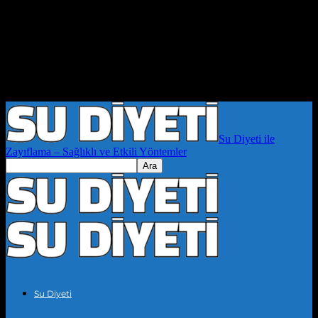
Su Diyeti ile
Zayıflama – Sağlıklı ve Etkili Yöntemler
Su Diyeti