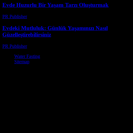
Evde Huzurlu Bir Yaşam Tarzı Oluşturmak
PR Publisher
-
Şubat 17, 2026
Evdeki Mutluluk: Günlük Yaşamınızı Nasıl
Güzelleştirebilirsiniz
PR Publisher
-
Şubat 18, 2026
Water Fasting
Sitemap
© Su Diyeti ile Zayıflama – Sağlıklı ve Etkili Yöntemler