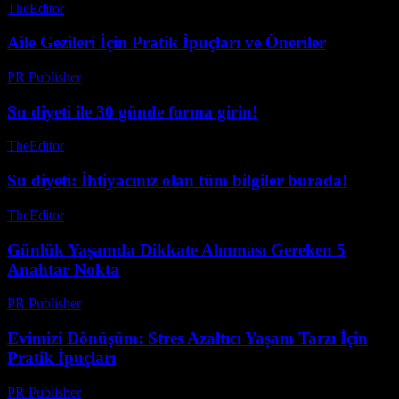
TheEditor
-
Temmuz 31, 2026
Aile Gezileri İçin Pratik İpuçları ve Öneriler
PR Publisher
-
Şubat 16, 2026
Su diyeti ile 30 günde forma girin!
TheEditor
-
Temmuz 28, 2026
Su diyeti: İhtiyacınız olan tüm bilgiler burada!
TheEditor
-
Temmuz 28, 2026
Günlük Yaşamda Dikkate Alınması Gereken 5
Anahtar Nokta
PR Publisher
-
Şubat 19, 2026
Evimizi Dönüşüm: Stres Azaltıcı Yaşam Tarzı İçin
Pratik İpuçları
PR Publisher
-
Şubat 16, 2026