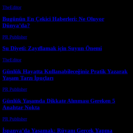
TheEditor
-
Temmuz 24, 2026
Bugünün En Çekici Haberleri: Ne Oluyor
Dünya’da?
PR Publisher
-
Mart 14, 2026
Su Diyeti: Zayıflamak için Suyun Önemi
TheEditor
-
Temmuz 21, 2026
Günlük Hayatta Kullanabileceğiniz Pratik Yazarak
Yaşam Tarzı İpuçları
PR Publisher
-
Şubat 23, 2026
Günlük Yaşamda Dikkate Alınması Gereken 5
Anahtar Nokta
PR Publisher
-
Şubat 20, 2026
İspanya’da Yaşamak: Rüyanı Gerçek Yapma