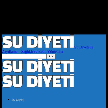
Su Diyeti ile
Zayıflama – Sağlıklı ve Etkili Yöntemler
Su Diyeti