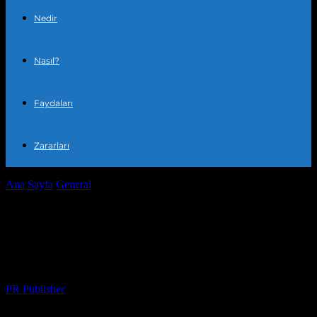
Nedir
Nasıl?
Faydaları
Zararları
Ana Sayfa
General
Şehir Parklarımızın Yeniden Doğuşu: Yaşam
Kalitesini Artırıcı Projeler
Şehir Parklarımızın Yeniden Doğuşu:
Yaşam Kalitesini Artırıcı Projeler
Yazar
PR Publisher
-
Şubat 24, 2026