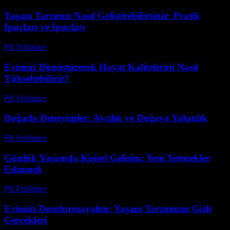
Yaşam Tarzınızı Nasıl Geliştirebilirsiniz: Pratik
İpuçları ve İpuçları
PR Publisher
-
Şubat 26, 2026
Evimizi Dönüştürerek Hayat Kalitelerini Nasıl
Yükseltebiliriz?
PR Publisher
-
Şubat 27, 2026
Doğada Deneyimler: Avcılık ve Doğaya Yakınlık
PR Publisher
-
Şubat 19, 2026
Günlük Yaşamda Kişisel Gelişim: Yeni Yetenekler
Edinmek
PR Publisher
-
Mart 1, 2026
Evimizi Dondurmayalım: Yaşam Tarzımızın Gizli
Gerçekleri