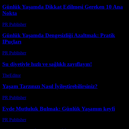
Günlük Yaşamda Dikkat Edilmesi Gereken 10 Ana
Nokta
PR Publisher
-
Şubat 25, 2026
Günlük Yaşamda Dengesizliği Azaltmak: Pratik
IPuçları
PR Publisher
-
Şubat 21, 2026
Su diyetiyle hızlı ve sağlıklı zayıflayın!
TheEditor
-
Temmuz 23, 2026
Yaşam Tarzınızı Nasıl İyileştirebilirsiniz?
PR Publisher
-
Şubat 22, 2026
Evde Mutluluk Bulmak: Günlük Yaşamın keyfi
PR Publisher
-
Şubat 19, 2026