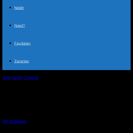
Nedir
Nasıl?
Faydaları
Zararları
Ana Sayfa
General
Evde Huzur Bulmak: Günlük Hayatta
Kullanabileceğiniz 10 Pratik Yöntem
Evde Huzur Bulmak: Günlük Hayatta
Kullanabileceğiniz 10 Pratik Yöntem
Yazar
PR Publisher
-
Şubat 26, 2026