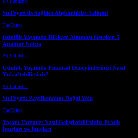
PR Publisher
-
Mart 12, 2026
Su Diyeti ile Sağlıklı Alışkanlıklar Edinin!
TheEditor
-
Temmuz 31, 2026
Günlük Yaşamda Dikkate Alınması Gereken 5
Anahtar Nokta
PR Publisher
-
Şubat 25, 2026
Günlük Yaşamda Finansal Deneyimlerinizi Nasıl
Yükseltebilirsiniz?
PR Publisher
-
Şubat 21, 2026
Su Diyeti: Zayıflamanın Doğal Yolu
TheEditor
-
Temmuz 22, 2026
Yaşam Tarzınızı Nasıl Geliştirebilirsiniz: Pratik
İpuçları ve İpuçları