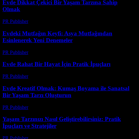
Evde Dikkat Çekici Bir Yaşam Tarzına Sahip
Olmak
PR Publisher
-
Şubat 20, 2026
Evdeki Mutfağın Keyfi: Asya Mutfağından
Esinlenerek Yeni Denemeler
PR Publisher
-
Şubat 15, 2026
Evde Rahat Bir Hayat İçin Pratik İpuçları
PR Publisher
-
Şubat 18, 2026
Evde Kreatif Olmak: Kumaş Boyama ile Sanatsal
Bir Yaşam Tarzı Oluşturun
PR Publisher
-
Şubat 24, 2026
Yaşam Tarzınızı Nasıl Geliştirebilirsiniz: Pratik
İpuçları ve Stratejiler
PR Publisher
-
Şubat 27, 2026