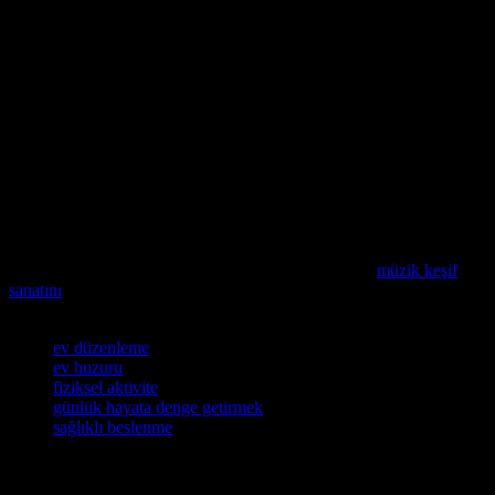
egzersiz yaparken, vücutlarınızı zorlamamak ve düzenli olarak
dinlenmek önemlidir. Bu sayede, günlük hayata daha fazla enerji ve
denge getirebilirsiniz.
Sonuç
Günlük hayatta evde huzur bulmak için, ev ortamınızı düzenleyin,
rahatsızlık teknikleri kullanın, sağlıklı beslenin ve düzenli fiziksel
aktivite yapın. Bu yöntemlerle, günlük hayata daha fazla denge ve
barış getirebilirsiniz. Evinizi bir sığınak haline getirerek, günlük
hayata daha fazla huzur ve barış getirebilirsiniz.
Günlük hayatınızı daha zengin kılmak ister misiniz? Yeni müzikler
ve gizli parladalar keşfederek ruhunuzu rahatlatın ve
müzik keşif
sanatını
keşfedin.
Etiketler
ev düzenleme
ev huzuru
fiziksel aktivite
günlük hayata denge getirmek
sağlıklı beslenme