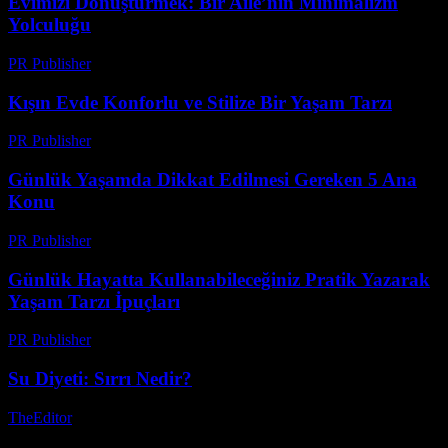
Evimizi Dönüştürmek: Bir Aile’nin Minimalizm
Yolculuğu
PR Publisher
-
Mart 6, 2026
Kışın Evde Konforlu ve Stilize Bir Yaşam Tarzı
PR Publisher
-
Şubat 26, 2026
Günlük Yaşamda Dikkat Edilmesi Gereken 5 Ana
Konu
PR Publisher
-
Şubat 20, 2026
Günlük Hayatta Kullanabileceğiniz Pratik Yazarak
Yaşam Tarzı İpuçları
PR Publisher
-
Şubat 23, 2026
Su Diyeti: Sırrı Nedir?
TheEditor
-
Ağustos 6, 2026