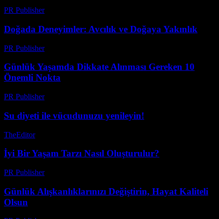
PR Publisher
-
Mart 14, 2026
Doğada Deneyimler: Avcılık ve Doğaya Yakınlık
PR Publisher
-
Şubat 19, 2026
Günlük Yaşamda Dikkate Alınması Gereken 10
Önemli Nokta
PR Publisher
-
Şubat 28, 2026
Su diyeti ile vücudunuzu yenileyin!
TheEditor
-
Ağustos 2, 2026
İyi Bir Yaşam Tarzı Nasıl Oluşturulur?
PR Publisher
-
Şubat 17, 2026
Günlük Alışkanlıklarınızı Değiştirin, Hayat Kaliteli
Olsun