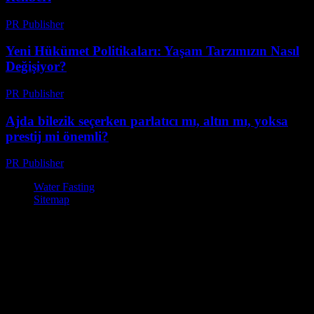
PR Publisher
-
Mart 7, 2026
Yeni Hükümet Politikaları: Yaşam Tarzımızın Nasıl
Değişiyor?
PR Publisher
-
Mart 12, 2026
Ajda bilezik seçerken parlatıcı mı, altın mı, yoksa
prestij mi önemli?
PR Publisher
-
Mart 23, 2026
Water Fasting
Sitemap
© Su Diyeti ile Zayıflama – Sağlıklı ve Etkili Yöntemler