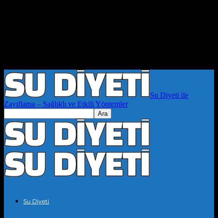
Su Diyeti ile
Zayıflama – Sağlıklı ve Etkili Yöntemler
Su Diyeti