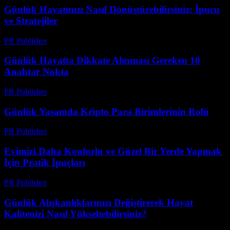
Günlük Hayatınızı Nasıl Dönüştürebilirsiniz: İpucu
ve Stratejiler
PR Publisher
-
Şubat 16, 2026
Günlük Hayatta Dikkate Alınması Gereken 10
Anahtar Nokta
PR Publisher
-
Şubat 27, 2026
Günlük Yaşamda Kripto Para Birimlerinin Rolü
PR Publisher
-
Şubat 18, 2026
Evimizi Daha Konforlu ve Güzel Bir Yerde Yapmak
İçin Pratik İpuçları
PR Publisher
-
Şubat 20, 2026
Günlük Alışkanlıklarınızı Değiştirerek Hayat
Kalitenizi Nasıl Yükseltebilirsiniz?