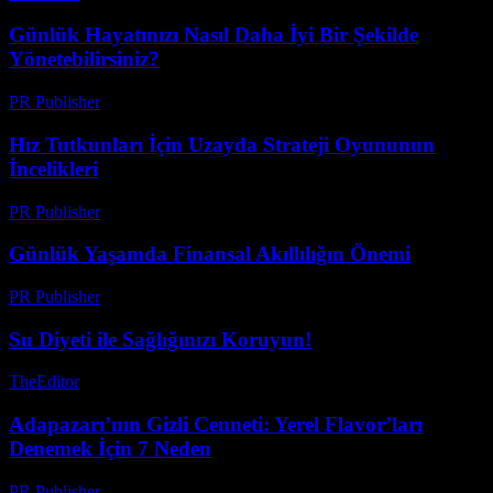
Günlük Hayatınızı Nasıl Daha İyi Bir Şekilde
Yönetebilirsiniz?
PR Publisher
-
Şubat 28, 2026
Hız Tutkunları İçin Uzayda Strateji Oyununun
İncelikleri
PR Publisher
-
Nisan 9, 2026
Günlük Yaşamda Finansal Akıllılığın Önemi
PR Publisher
-
Şubat 21, 2026
Su Diyeti ile Sağlığınızı Koruyun!
TheEditor
-
Temmuz 30, 2026
Adapazarı’nın Gizli Cenneti: Yerel Flavor’ları
Denemek İçin 7 Neden
PR Publisher
-
Mart 23, 2026