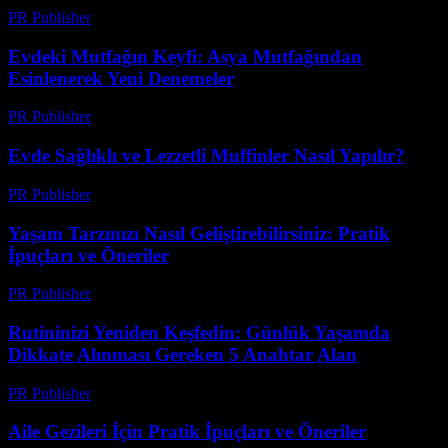
PR Publisher
-
Şubat 18, 2026
Evdeki Mutfağın Keyfi: Asya Mutfağından
Esinlenerek Yeni Denemeler
PR Publisher
-
Şubat 15, 2026
Evde Sağlıklı ve Lezzetli Muffinler Nasıl Yapılır?
PR Publisher
-
Şubat 22, 2026
Yaşam Tarzınızı Nasıl Geliştirebilirsiniz: Pratik
İpuçları ve Öneriler
PR Publisher
-
Şubat 26, 2026
Rutininizi Yeniden Keşfedin: Günlük Yaşamda
Dikkate Alınması Gereken 5 Anahtar Alan
PR Publisher
-
Şubat 25, 2026
Aile Gezileri İçin Pratik İpuçları ve Öneriler