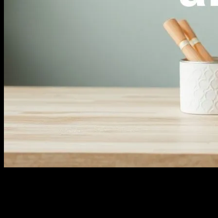
Evdeki Koku Deneyiminizi Nasıl Üretken
ve Tatlı Kılabilirsiniz?