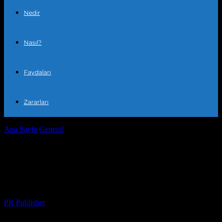
Nedir
Nasıl?
Faydaları
Zararları
Ana Sayfa
General
Evdeki Koku Deneyiminizi Nasıl Üretken ve
Tatlı Kılabilirsiniz?
Evdeki Koku Deneyiminizi Nasıl Üretken
ve Tatlı Kılabilirsiniz?
Yazar
PR Publisher
-
Şubat 17, 2026