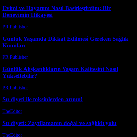
Evimi ve Hayatımı Nasıl Basitleştirdim: Bir
Deneyimin Hikayesi
PR Publisher
-
Mart 7, 2026
Günlük Yaşamda Dikkat Edilmesi Gereken Sağlık
Konuları
PR Publisher
-
Şubat 27, 2026
Günlük Alışkanlıkların Yaşam Kalitesini Nasıl
Yükseltebilir?
PR Publisher
-
Şubat 28, 2026
Su diyeti ile toksinlerden arının!
TheEditor
-
Ağustos 2, 2026
Su diyeti: Zayıflamanın doğal ve sağlıklı yolu
TheEditor
-
Temmuz 22, 2026