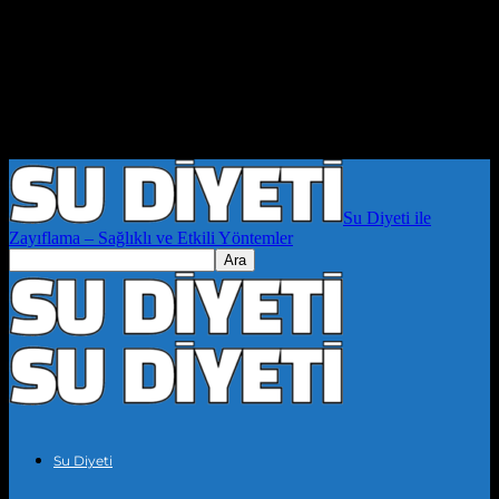
Su Diyeti ile
Zayıflama – Sağlıklı ve Etkili Yöntemler
Su Diyeti