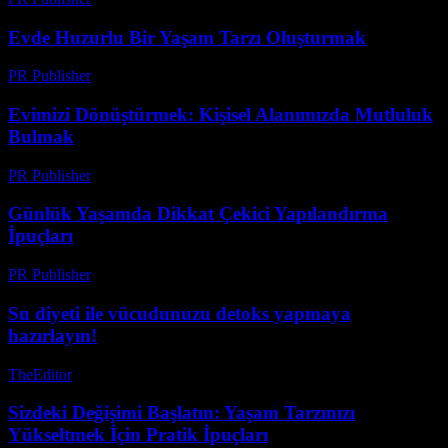
Evde Huzurlu Bir Yaşam Tarzı Oluşturmak
PR Publisher
-
Şubat 17, 2026
Evimizi Dönüştürmek: Kişisel Alanımızda Mutluluk
Bulmak
PR Publisher
-
Mart 7, 2026
Günlük Yaşamda Dikkat Çekici Yapılandırma
İpuçları
PR Publisher
-
Şubat 17, 2026
Su diyeti ile vücudunuzu detoks yapmaya
hazırlayın!
TheEditor
-
Ağustos 2, 2026
Sizdeki Değişimi Başlatın: Yaşam Tarzınızı
Yükseltmek İçin Pratik İpuçları