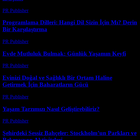
PR Publisher
-
Şubat 23, 2026
Programlama Dilleri: Hangi Dil Sizin İçin Mı? Derin
Bir Karşılaştırma
PR Publisher
-
Mart 11, 2026
Evde Mutluluk Bulmak: Günlük Yaşamın Keyfi
PR Publisher
-
Ağustos 8, 2026
Evinizi Doğal ve Sağlıklı Bir Ortam Haline
Getirmek İçin Baharatların Gücü
PR Publisher
-
Şubat 16, 2026
Yaşam Tarzımızı Nasıl Geliştirebiliriz?
PR Publisher
-
Şubat 17, 2026
Şehirdeki Sessiz Bahçeler: Stockholm’un Parkları ve
Rekreasyon Aktiviteleri