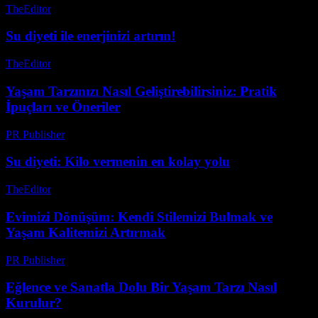
TheEditor
-
Ağustos 3, 2026
Su diyeti ile enerjinizi artırın!
TheEditor
-
Temmuz 30, 2026
Yaşam Tarzınızı Nasıl Geliştirebilirsiniz: Pratik
İpuçları ve Öneriler
PR Publisher
-
Şubat 20, 2026
Su diyeti: Kilo vermenin en kolay yolu
TheEditor
-
Ağustos 4, 2026
Evimizi Dönüşüm: Kendi Stilemizi Bulmak ve
Yaşam Kalitemizi Artırmak
PR Publisher
-
Mart 7, 2026
Eğlence ve Sanatla Dolu Bir Yaşam Tarzı Nasıl
Kurulur?