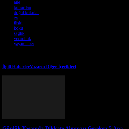
aile
buhurdan
doğal kokular
ev
ilişki
koku
sağlık
verimlilik
yaşam tarzı
İlgili Haberler
Yazarın Diğer İçerikleri
Günlük Yaşamda Dikkate Alınması Gereken 5 Ana