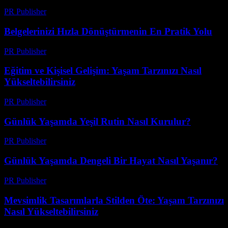
PR Publisher
-
Şubat 16, 2026
Belgelerinizi Hızla Dönüştürmenin En Pratik Yolu
PR Publisher
-
Mayıs 8, 2026
Eğitim ve Kişisel Gelişim: Yaşam Tarzınızı Nasıl
Yükseltebilirsiniz
PR Publisher
-
Şubat 20, 2026
Günlük Yaşamda Yeşil Rutin Nasıl Kurulur?
PR Publisher
-
Şubat 20, 2026
Günlük Yaşamda Dengeli Bir Hayat Nasıl Yaşanır?
PR Publisher
-
Şubat 21, 2026
Mevsimlik Tasarımlarla Stilden Öte: Yaşam Tarzınızı
Nasıl Yükseltebilirsiniz