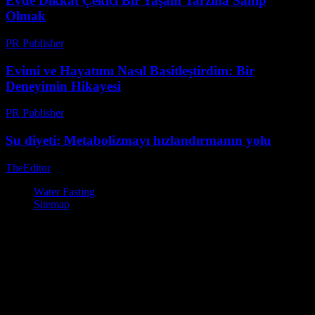
Evde Dikkat Çekici Bir Yaşam Tarzına Sahip
Olmak
PR Publisher
-
Şubat 20, 2026
Evimi ve Hayatımı Nasıl Basitleştirdim: Bir
Deneyimin Hikayesi
PR Publisher
-
Mart 7, 2026
Su diyeti: Metabolizmayı hızlandırmanın yolu
TheEditor
-
Ağustos 5, 2026
Water Fasting
Sitemap
© Su Diyeti ile Zayıflama – Sağlıklı ve Etkili Yöntemler