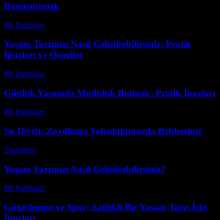
Dönüştürmek
PR Publisher
-
Şubat 25, 2026
Yaşam Tarzınızı Nasıl Geliştirebilirsiniz: Pratik
İpuçları ve Öneriler
PR Publisher
-
Şubat 26, 2026
Günlük Yaşamda Mutluluk Bulmak: Pratik İpuçları
PR Publisher
-
Şubat 25, 2026
Su Diyeti: Zayıflama Yolculuğunuzda Rehberiniz
TheEditor
-
Temmuz 21, 2026
Yaşam Tarzınızı Nasıl Geliştirebilirsiniz?
PR Publisher
-
Şubat 27, 2026
Güneşlenme ve Spor: Sağlıklı Bir Yaşam Tarzı İçin
İpuçları