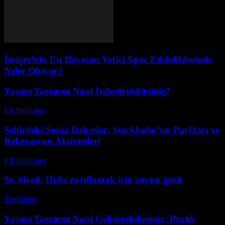
İsviçre’nin En Heyecan Verici Spor Etkinliklerinde
Neler Oluyor?
Yaşam Tarzınızı Nasıl İyileştirebilirsiniz?
PR Publisher
-
Şubat 20, 2026
Şehirdeki Sessiz Bahçeler: Stockholm’un Parkları ve
Rekreasyon Aktiviteleri
PR Publisher
-
Mart 1, 2026
Su diyeti: Hızla zayıflamak için suyun gücü
TheEditor
-
Temmuz 27, 2026
Yaşam Tarzınızı Nasıl Geliştirebilirsiniz: Pratik