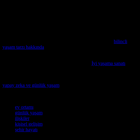
deneyimini artırmak için bazı stratejiler uygulayabilirsiniz. Örneğin,
kişisel gelişim ve günlük yaşam deneyimini artırmak için bazı
stratejiler uygulayabilirsiniz. Bu stratejiler arasında, kişisel gelişim ve
günlük yaşam deneyimini artırmak için bazı stratejiler
uygulayabilirsiniz. Örneğin, kişisel gelişim ve günlük yaşam
deneyimini artırmak için bazı stratejiler uygulayabilirsiniz.
Günlük hayatınızı daha anlamlı hale getirmek isterseniz,
bilincli
yaşam tarzı hakkında
bilgi edinin ve ev, ilişkiler ve kişisel gelişim
alanlarında daha mutlu bir yaşam tarzı benimsemeye başlayın.
Hayat kalitelerinizi yükseltmek ister misiniz?
İyi yaşama sanatı
konusunda detaylı bir kılavuzumuzu keşfedin.
Teknolojinin hayatımıza olan etkisini artık görmekteyiz, bu nedenle
yapay zeka ve günlük yaşam
konusunda bilgi sahibi olmak
önemlidir.
Etiketler
ev ortamı
günlük yaşam
ilişkiler
kişisel gelişim
şehir hayatı