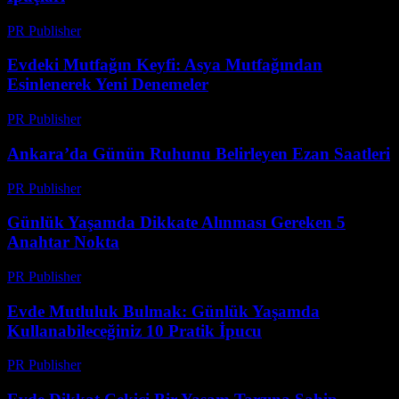
PR Publisher
-
Şubat 22, 2026
Evdeki Mutfağın Keyfi: Asya Mutfağından
Esinlenerek Yeni Denemeler
PR Publisher
-
Şubat 15, 2026
Ankara’da Günün Ruhunu Belirleyen Ezan Saatleri
PR Publisher
-
Mart 15, 2026
Günlük Yaşamda Dikkate Alınması Gereken 5
Anahtar Nokta
PR Publisher
-
Şubat 28, 2026
Evde Mutluluk Bulmak: Günlük Yaşamda
Kullanabileceğiniz 10 Pratik İpucu
PR Publisher
-
Şubat 23, 2026