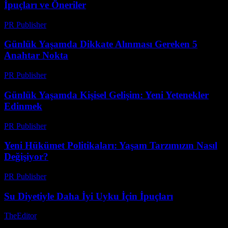
İpuçları ve Öneriler
PR Publisher
-
Şubat 27, 2026
Günlük Yaşamda Dikkate Alınması Gereken 5
Anahtar Nokta
PR Publisher
-
Şubat 20, 2026
Günlük Yaşamda Kişisel Gelişim: Yeni Yetenekler
Edinmek
PR Publisher
-
Mart 1, 2026
Yeni Hükümet Politikaları: Yaşam Tarzımızın Nasıl
Değişiyor?
PR Publisher
-
Mart 12, 2026
Su Diyetiyle Daha İyi Uyku İçin İpuçları
TheEditor
-
Temmuz 23, 2026