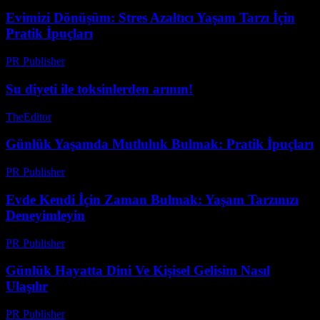
Evimizi Dönüşüm: Stres Azaltıcı Yaşam Tarzı İçin
Pratik İpuçları
PR Publisher
-
Şubat 16, 2026
Su diyeti ile toksinlerden arının!
TheEditor
-
Ağustos 2, 2026
Günlük Yaşamda Mutluluk Bulmak: Pratik İpuçları
PR Publisher
-
Şubat 17, 2026
Evde Kendi İçin Zaman Bulmak: Yaşam Tarzınızı
Deneyimleyin
PR Publisher
-
Şubat 21, 2026
Günlük Hayatta Dini Ve Kişisel Gelisim Nasıl
Ulaşılır
PR Publisher
-
Şubat 19, 2026