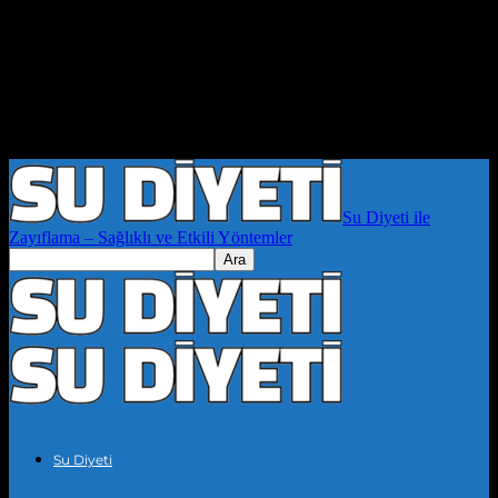
Su Diyeti ile
Zayıflama – Sağlıklı ve Etkili Yöntemler
Su Diyeti