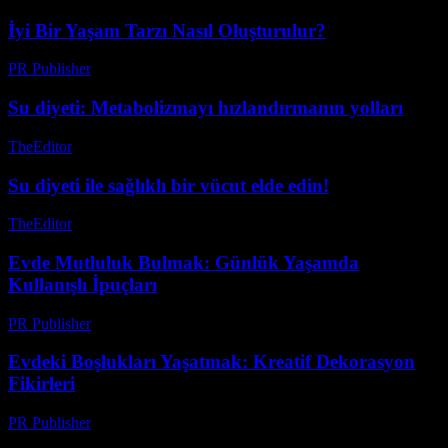
İyi Bir Yaşam Tarzı Nasıl Oluşturulur?
PR Publisher
-
Şubat 16, 2026
Su diyeti: Metabolizmayı hızlandırmanın yolları
TheEditor
-
Ağustos 4, 2026
Su diyeti ile sağlıklı bir vücut elde edin!
TheEditor
-
Ağustos 1, 2026
Evde Mutluluk Bulmak: Günlük Yaşamda
Kullanışlı İpuçları
PR Publisher
-
Şubat 23, 2026
Evdeki Boşlukları Yaşatmak: Kreatif Dekorasyon
Fikirleri
PR Publisher
-
Şubat 25, 2026