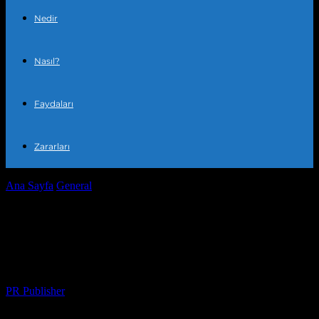
Nedir
Nasıl?
Faydaları
Zararları
Ana Sayfa
General
Şehir Hayatı ve Kişisel Gelişim: Günlük
Yaşamın Keyfi
Şehir Hayatı ve Kişisel Gelişim: Günlük
Yaşamın Keyfi
Yazar
PR Publisher
-
Şubat 28, 2026