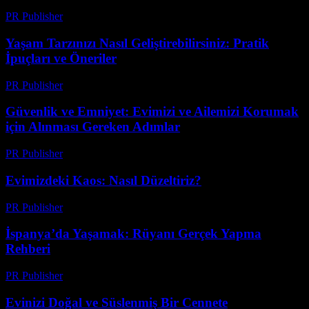
PR Publisher
-
Şubat 20, 2026
Yaşam Tarzınızı Nasıl Geliştirebilirsiniz: Pratik
İpuçları ve Öneriler
PR Publisher
-
Şubat 27, 2026
Güvenlik ve Emniyet: Evimizi ve Ailemizi Korumak
için Alınması Gereken Adımlar
PR Publisher
-
Şubat 25, 2026
Evimizdeki Kaos: Nasıl Düzeltiriz?
PR Publisher
-
Mart 7, 2026
İspanya’da Yaşamak: Rüyanı Gerçek Yapma
Rehberi
PR Publisher
-
Şubat 20, 2026
Evinizi Doğal ve Süslenmiş Bir Cennete