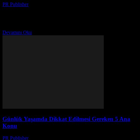
PR Publisher
-
Şubat 26, 2026
Giriş Yaşam tarzımız, günlük alışkanlıklarımız, ilişkilerimiz ve
kendimizi geliştirme çabalarımızla şekillenir. Bu makale, size yaşam
tarzınızı nasıl iyileştirebileceğinizi, evinizi daha konforlu hale
getirebileceğinizi ve ilişkilerinizi...
Devamını Oku
Günlük Yaşamda Dikkat Edilmesi Gereken 5 Ana
Konu
PR Publisher
-
Şubat 26, 2026