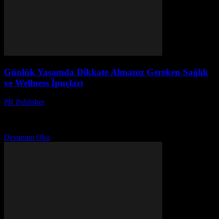
Günlük Yaşamda Dikkate Almanız Gereken Sağlık
ve Wellness İpuçları
PR Publisher
-
Şubat 21, 2026
Giriş Günlük yaşamımızda sağlık ve wellness konularına dikkat
etmek çok önemlidir. Bu makale, size günlük yaşantınızı nasıl daha
sağlıklı ve dengeli hale getirebileceğinizi göstermek amacıyla...
Devamını Oku