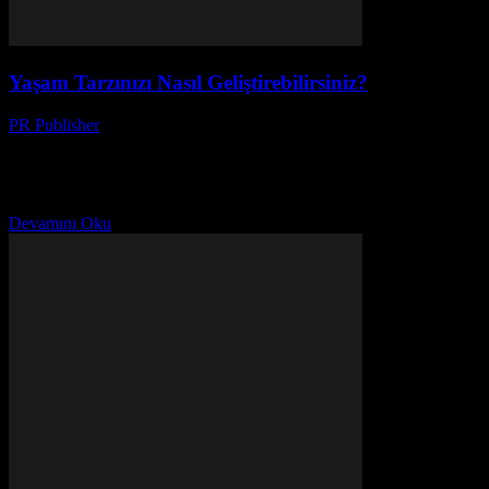
Yaşam Tarzınızı Nasıl Geliştirebilirsiniz?
PR Publisher
-
Şubat 27, 2026
Giriş Yaşam tarzımız, günlük hayatımızın her yönünü etkiler. İnsan
ilişkilerimiz, evimizdeki ortam, kendimizi geliştirmemiz ve kendi
kaderimizi şekillendirmek, hepsi birlikte yaşam tarzımızın bir
parçasıdır. Bu...
Devamını Oku