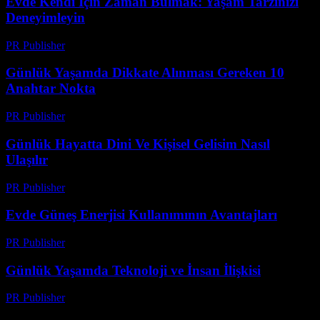
Evde Kendi İçin Zaman Bulmak: Yaşam Tarzınızı
Deneyimleyin
PR Publisher
-
Şubat 21, 2026
Günlük Yaşamda Dikkate Alınması Gereken 10
Anahtar Nokta
PR Publisher
-
Mart 1, 2026
Günlük Hayatta Dini Ve Kişisel Gelisim Nasıl
Ulaşılır
PR Publisher
-
Şubat 19, 2026
Evde Güneş Enerjisi Kullanımının Avantajları
PR Publisher
-
Şubat 28, 2026
Günlük Yaşamda Teknoloji ve İnsan İlişkisi
PR Publisher
-
Şubat 26, 2026