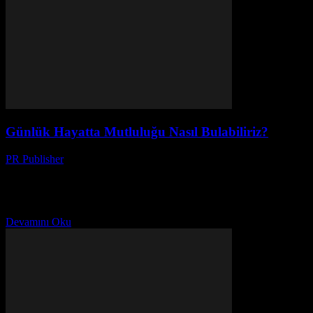
Günlük Hayatta Mutluluğu Nasıl Bulabiliriz?
PR Publisher
-
Şubat 21, 2026
Giriş Günlük hayatımızın karmaşık ve hızlı temposu içinde,
mutluluğu bulmak ve korumak bir sanat haline gelmiştir. Bu makale,
günlük yaşamımızda mutluluğu nasıl artırabileceğimizi, ilişkilerimizi
nasıl...
Devamını Oku