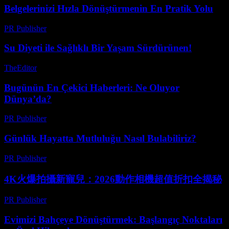
Belgelerinizi Hızla Dönüştürmenin En Pratik Yolu
PR Publisher
-
Mayıs 8, 2026
Su Diyeti ile Sağlıklı Bir Yaşam Sürdürünen!
TheEditor
-
Ağustos 1, 2026
Bugünün En Çekici Haberleri: Ne Oluyor
Dünya’da?
PR Publisher
-
Mart 14, 2026
Günlük Hayatta Mutluluğu Nasıl Bulabiliriz?
PR Publisher
-
Şubat 21, 2026
4K火爆拍攝新寵兒：2026動作相機超值折扣全揭秘
PR Publisher
-
Mart 23, 2026
Evimizi Bahçeye Dönüştürmek: Başlangıç Noktaları