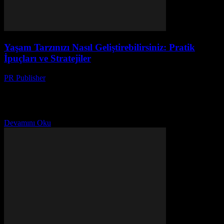
Yaşam Tarzınızı Nasıl Geliştirebilirsiniz: Pratik
İpuçları ve Stratejiler
PR Publisher
-
Şubat 27, 2026
Giriş Yaşam tarzımız, günlük hayattaki seçimlerimizin ve
alışkanlıklarının bir yansımasıdır. Bu alışkanlıkların çoğu, zaman
içinde gelişir ve bizi etkiler. Ancak, bu alışkanlıkları bilincili bir
şekilde...
Devamını Oku