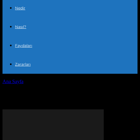
Nedir
Nasıl?
Faydaları
Zararları
Ana Sayfa
Etiketler
Kendini geliştirme
Etiket: kendini geliştirme