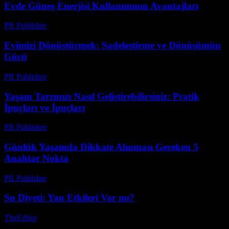
Evde Güneş Enerjisi Kullanımının Avantajları
PR Publisher
-
Şubat 28, 2026
Evimizi Dönüştürmek: Sadeleştirme ve Dönüşümün
Gücü
PR Publisher
-
Mart 7, 2026
Yaşam Tarzınızı Nasıl Geliştirebilirsiniz: Pratik
İpuçları ve İpuçları
PR Publisher
-
Şubat 26, 2026
Günlük Yaşamda Dikkate Alınması Gereken 5
Anahtar Nokta
PR Publisher
-
Şubat 22, 2026
Su Diyeti: Yan Etkileri Var mı?
TheEditor
-
Temmuz 20, 2026