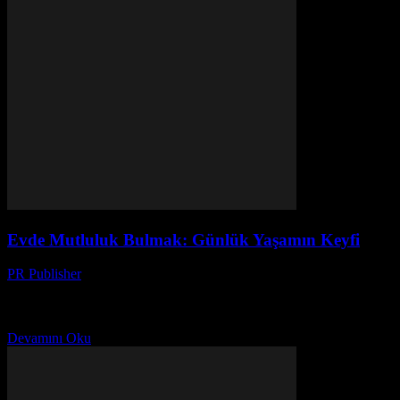
Evde Mutluluk Bulmak: Günlük Yaşamın Keyfi
PR Publisher
-
Şubat 22, 2026
Evde Mutluluk Bulmak Ev, bizim için bir sığınak, bir barış
noktasıdır. Günlük yaşamın karışık ritimleri arasında, evde mutluluk
bulmak bir sanat olabilir. Bu makalede, evinizi...
Devamını Oku