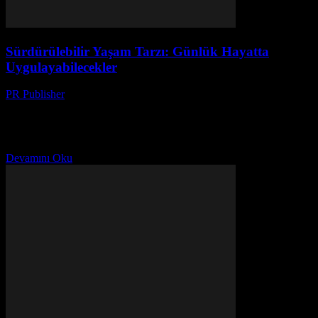
Sürdürülebilir Yaşam Tarzı: Günlük Hayatta
Uygulayabilecekler
PR Publisher
-
Şubat 21, 2026
Sürdürülebilir Yaşamın Önemi Sürdürülebilir yaşam, günümüzde
herkesin dikkatini çekmesi gereken bir konu haline geldi. Çevreye
zarar veren alışkanlıklarımızı değiştirerek, daha sağlıklı ve ekolojik
olarak uyumlu...
Devamını Oku