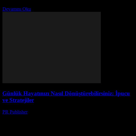
olmalıdır. Bu makale, günlük hayatımızın çeşitli yönlerini...
Devamını Oku
Günlük Hayatınızı Nasıl Dönüştürebilirsiniz: İpucu
ve Stratejiler
PR Publisher
-
Şubat 16, 2026
Giriş Günlük hayatımızın kalitesi, almış olduğumuz kararlar ve
yaşadığımız deneyimlerin bir sonucu olarak şekillenir. Bu nedenle,
günlük hayatınızı nasıl dönüştürebileceğinize dair bazı ipuçları ve
stratejiler...