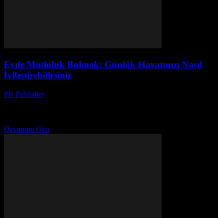
Evde Mutluluk Bulmak: Günlük Hayatınızı Nasıl
İyileştirebilirsiniz
PR Publisher
-
Şubat 28, 2026
Ev Ortamınızı Düzenleyin Evde mutluluk bulmak için ilk adım, ev
ortamınızı düzenlemek ve düzenli tutmaktır. Düzenli bir ev, ruh
halinizi de düzenler. Masaları temizleyin, gereksiz...
Devamını Oku