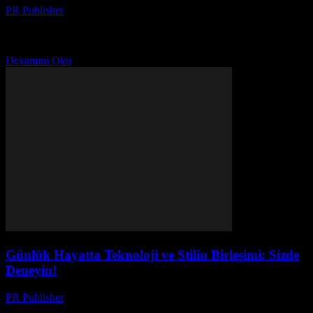
PR Publisher
-
Şubat 17, 2026
Giriş Günlük yaşamımızda mutluluk bulmak, bir hedef olabilir.
Ancak, bu hedefe ulaşmak için bazı pratik ipuçları ve stratejiler
kullanmak gerekir. Bu makale, günlük yaşamınızı nasıl...
Devamını Oku
Günlük Hayatta Teknoloji ve Stilin Birleşimi: Sizde
Deneyin!
PR Publisher
-
Şubat 16, 2026
Günlük Hayatımızı Nasıl Değiştiren Teknoloji Teknoloji