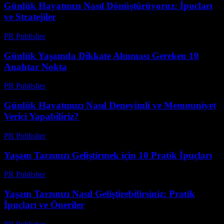
Günlük Hayatınızı Nasıl Dönüştürüyoruz: İpucları
ve Stratejiler
PR Publisher
-
Şubat 21, 2026
Günlük Yaşamda Dikkate Alınması Gereken 10
Anahtar Nokta
PR Publisher
-
Şubat 16, 2026
Günlük Hayatımızı Nasıl Deneyimli ve Memnuniyet
Verici Yapabiliriz?
PR Publisher
-
Şubat 16, 2026
Yaşam Tarzınızı Geliştirmek için 10 Pratik İpuçları
PR Publisher
-
Şubat 28, 2026
Yaşam Tarzınızı Nasıl Geliştirebilirsiniz: Pratik
İpuçları ve Öneriler