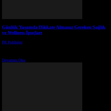
Günlük Yaşamda Dikkate Almanız Gereken Sağlık
ve Wellness İpuçları
PR Publisher
-
Şubat 21, 2026
Giriş Günlük yaşamımızda sağlık ve wellness konularına dikkat
etmek çok önemlidir. Bu makale, size günlük yaşantınızı nasıl daha
sağlıklı ve dengeli hale getirebileceğinizi göstermek amacıyla...
Devamını Oku