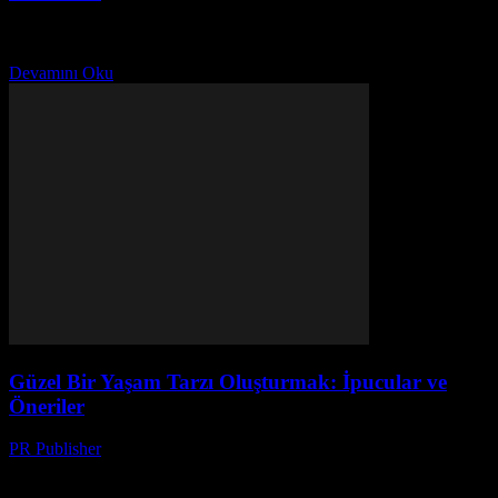
Giriş Günlük yaşamımızın kalitesini artırmak için bazı temel alanlara
dikkat etmemiz gerekiyor. Bu makalede, günlük yaşamda dikkat
edilmeli olan beş ana konuyu inceleyeceğiz. Bu konular,...
Devamını Oku
Güzel Bir Yaşam Tarzı Oluşturmak: İpucular ve
Öneriler
PR Publisher
-
Şubat 23, 2026
Giriş Güzel bir yaşam tarzı oluşturmak, sadece lüks eşyaları satın
almakla sınırlı değildir. Gerçekten de, yaşam tarzınızı geliştirmek