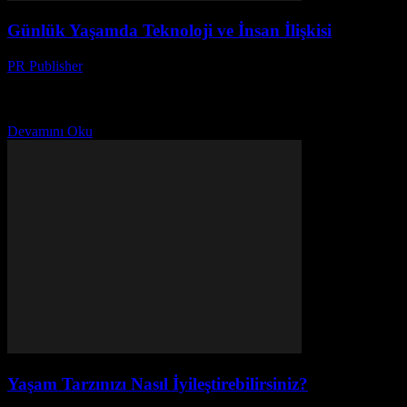
Günlük Yaşamda Teknoloji ve İnsan İlişkisi
PR Publisher
-
Şubat 26, 2026
Teknoloji ve Günlük Yaşamımız Teknoloji, günlük yaşamımızın her
yerinde yer almaktadır. Uyanır uyanmaz telefonumuzu kontrol eder,
işimizi yaparken bilgisayar kullanırız, hatta evde de çeşitli cihazlar...
Devamını Oku
Yaşam Tarzınızı Nasıl İyileştirebilirsiniz?