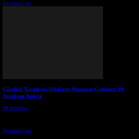
Devamını Oku
Günlük Yaşamda Dikkate Alınması Gereken 10
Anahtar Nokta
PR Publisher
-
Şubat 16, 2026
Giriş Günlük yaşamımızın kalitesini artırmak herkesin arzusudur.
Ancak, günlük hayatta dikkate alınması gereken birçok önemli
nokta vardır. Bu makale, günlük yaşamınızı daha iyi bir düzeye...
Devamını Oku