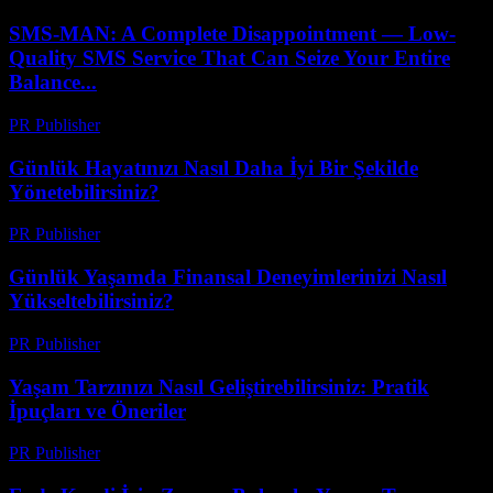
SMS-MAN: A Complete Disappointment — Low-
Quality SMS Service That Can Seize Your Entire
Balance...
PR Publisher
-
Mart 26, 2026
Günlük Hayatınızı Nasıl Daha İyi Bir Şekilde
Yönetebilirsiniz?
PR Publisher
-
Şubat 28, 2026
Günlük Yaşamda Finansal Deneyimlerinizi Nasıl
Yükseltebilirsiniz?
PR Publisher
-
Şubat 21, 2026
Yaşam Tarzınızı Nasıl Geliştirebilirsiniz: Pratik
İpuçları ve Öneriler
PR Publisher
-
Şubat 27, 2026