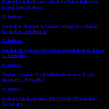
Evimizi Dönüştürmek: Akıllı Ev Teknolojileri ve
Kendi Deneyimlerim
PR Publisher
-
Mart 7, 2026
Sonbahar Modası: Evinizde ve Dışarıda Stilinizi
Nasıl Yükseltebilirsiniz
PR Publisher
-
Şubat 20, 2026
Günlük Hayatınızı Nasıl Dönüştürebilirsiniz: İpucu
ve Stratejiler
PR Publisher
-
Şubat 16, 2026
Yaşam Tarzınızı Nasıl Geliştirebilirsiniz: Pratik
İpuçları ve Stratejiler
PR Publisher
-
Şubat 27, 2026
Evimizi Dönüştürmek: Bir Aile’nin Minimalizm
Yolculuğu