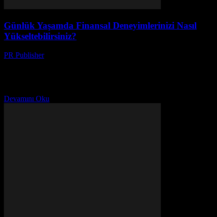
Günlük Yaşamda Finansal Deneyimlerinizi Nasıl
Yükseltebilirsiniz?
PR Publisher
-
Şubat 21, 2026
Giriş Günlük yaşamımızın her yönü, finansal kararlarımızla
doğrudan ilişkilidir. Evimizi düzenlemek, ilişkilerimizi geliştirmek
veya kendimizi geliştirmek için yapabileceğimiz en önemli
adımlardan biri, finansal deneyimlerimizi optimize...
Devamını Oku