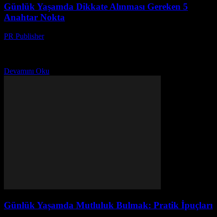
Günlük Yaşamda Dikkate Alınması Gereken 5
Anahtar Nokta
PR Publisher
-
Şubat 20, 2026
Giriş Günlük yaşamımızın kalitesini artırmak için bazı temel
noktalara dikkat etmek gerekir. Bu noktaları uygulayarak, daha
sağlıklı, daha mutlu ve daha verimli bir yaşam tarzına...
Devamını Oku
Günlük Yaşamda Mutluluk Bulmak: Pratik İpuçları