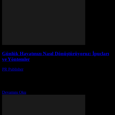
Günlük Hayatınızı Nasıl Dönüştürüyoruz: İpucları
ve Yöntemler
PR Publisher
-
Şubat 21, 2026
Giriş Günlük hayatımızda küçük değişiklikler, büyük farklar
yaratabilir. Bu makale, size günlük hayatınızı nasıl daha verimli,
mutlu ve dengeli hale getirebileceğinizi gösteren ipuçları ve
yöntemler...
Devamını Oku