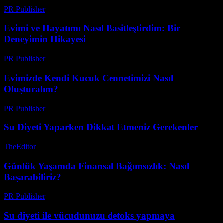
PR Publisher
-
Mart 6, 2026
Evimi ve Hayatımı Nasıl Basitleştirdim: Bir
Deneyimin Hikayesi
PR Publisher
-
Mart 7, 2026
Evimizde Kendi Kucuk Cennetimizi Nasıl
Oluşturalım?
PR Publisher
-
Mart 10, 2026
Su Diyeti Yaparken Dikkat Etmeniz Gerekenler
TheEditor
-
Temmuz 21, 2026
Günlük Yaşamda Finansal Bağımsızlık: Nasıl
Başarabiliriz?
PR Publisher
-
Şubat 25, 2026
Su diyeti ile vücudunuzu detoks yapmaya