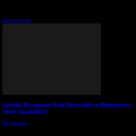
günümüzde hayatımızın her alanında yer alıyor. Uyanıştan başlayıp
uykuya kadar her an, teknolojinin etkisiyle karşılaşıyoruz. Bu
etkileşim, günlük hayatımızın...
Devamını Oku
Günlük Hayatımızı Nasıl Deneyimli ve Memnuniyet
Verici Yapabiliriz?
PR Publisher
-
Şubat 16, 2026
Giriş Günlük yaşamımızın kalitesini artırmak, herkesin hayatı daha
deneyimli ve memnuniyet verici hale getirmek için önemli bir hedef