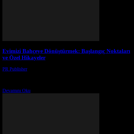
Evimizi Bahçeye Dönüştürmek: Başlangıç Noktaları
ve Özel Hikayeler
PR Publisher
-
Mart 7, 2026
Bir Bahçenin Gücü Merhaba, ben Ayşe. 20 yılı aşkın bir süredir
evimde küçük bir bahçe yapmak istiyordum. Ama her zaman başka
şeyler vardı. Sonunda, 2022’nin...
Devamını Oku