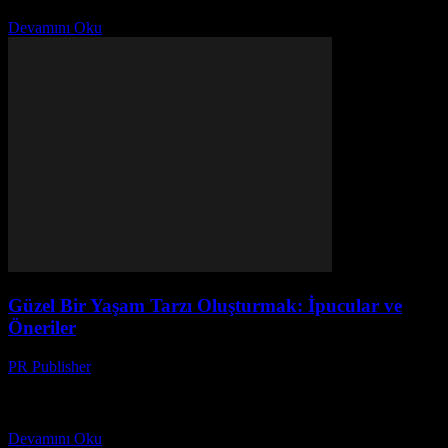
için küçük ve basit adımlar atmak yeterlidir....
Devamını Oku
Güzel Bir Yaşam Tarzı Oluşturmak: İpucular ve
Öneriler
PR Publisher
-
Şubat 23, 2026
Giriş Güzel bir yaşam tarzı oluşturmak, sadece lüks eşyaları satın
almakla sınırlı değildir. Gerçekten de, yaşam tarzınızı geliştirmek
için küçük ve basit adımlar atmak yeterlidir....
Devamını Oku