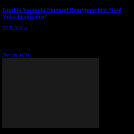
Günlük Yaşamda Finansal Deneyimlerinizi Nasıl
Yükseltebilirsiniz?
PR Publisher
-
Şubat 21, 2026
Giriş Günlük yaşamımızın her yönü, finansal kararlarımızla
doğrudan ilişkilidir. Evimizi düzenlemek, ilişkilerimizi geliştirmek
veya kendimizi geliştirmek için yapabileceğimiz en önemli
adımlardan biri, finansal deneyimlerimizi optimize...
Devamını Oku