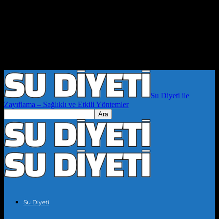
Su Diyeti ile
Zayıflama – Sağlıklı ve Etkili Yöntemler
Su Diyeti