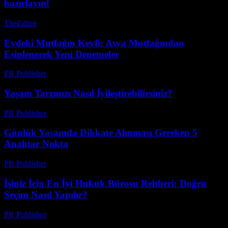
hazırlayın!
TheEditor
-
Ağustos 2, 2026
Evdeki Mutfağın Keyfi: Asya Mutfağından
Esinlenerek Yeni Denemeler
PR Publisher
-
Şubat 15, 2026
Yaşam Tarzınızı Nasıl İyileştirebilirsiniz?
PR Publisher
-
Şubat 22, 2026
Günlük Yaşamda Dikkate Alınması Gereken 5
Anahtar Nokta
PR Publisher
-
Şubat 28, 2026
İşiniz İçin En İyi Hukuk Bürosu Rehberi: Doğru
Seçim Nasıl Yapılır?
PR Publisher
-
Temmuz 7, 2026