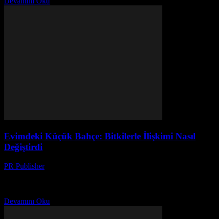
Devamını Oku
Evimdeki Küçük Bahçe: Bitkilerle İlişkimi Nasıl
Değiştirdi
PR Publisher
-
Mart 7, 2026
Bir Gün, Bir Kez İlk defa bir bahçeye sahip olduğumda, tamamen
tahmin edemiyordum ki, bu deneyim hayatımı ne kadar
değiştirecekti. 2015'in başlarında, bir arkadaşım olan...
Devamını Oku