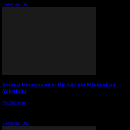
Devamını Oku
Evimizi Dönüştürmek: Bir Aile’nin Minimalizm
Yolculuğu
PR Publisher
-
Mart 6, 2026
Başlangıç: Çoklu Sorunlar Ben, Ayşe. 42 yaşındayım ve son üç yıl
boyunca bir dergi editörü olarak çalışıyorum. Evimiz, bir zamanlar
rahat bir yer olmasına rağmen,...
Devamını Oku