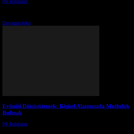
PR Publisher
-
Mart 7, 2026
Bir Gün, Bir Karar 2021’in başlarında, bir gün evimde durup,
etraftaki karışıklığı gördüm. Her yerde şeyler yığınlar halinde, her
yerde bir şeyler yapmak gerekiyordu. O...
Devamını Oku
Evimizi Dönüştürmek: Kişisel Alanımızda Mutluluk
Bulmak
PR Publisher
-
Mart 7, 2026
Bir Kere Deneyin, Sonra Anlayın Merhaba, ben Ayşe. 20 yılı aşkın