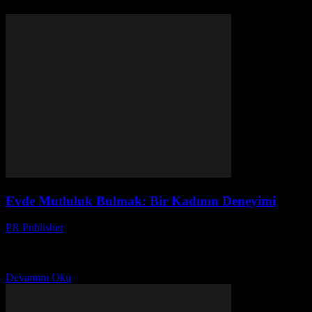
333 HABERLER
0 YORUMLAR
Evde Mutluluk Bulmak: Bir Kadının Deneyimi
PR Publisher
-
Mart 8, 2026
Evde Mutluluk Bulmak Merhaba, ben Ayşe. 42 yaşında, iki çocuk
annesi, ve evde mutluluk bulmaya çalışan bir kadın. Bu yolculuk
benim için 10 yıl önce,...
Devamını Oku