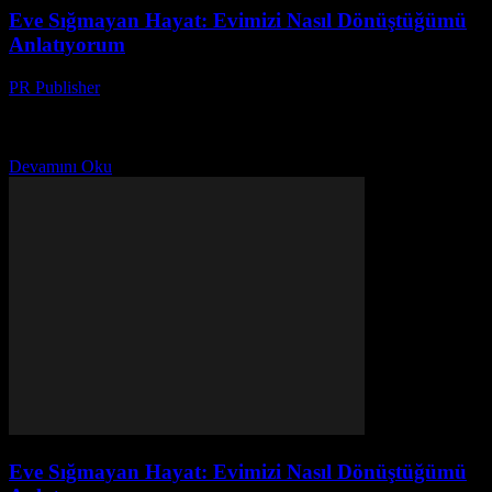
Eve Sığmayan Hayat: Evimizi Nasıl Dönüştüğümü
Anlatıyorum
PR Publisher
-
Mart 7, 2026
Başlangıç Noktası: 2018 Yılı ve Benim Düşüncelerim Merhaba, ben
Ayşe. 20 yılı aşkın bir süredir dergi editörlüğü yapan birisi. Bu
yazıyı yazarken, evimdeki kaosun ortasında...
Devamını Oku
Eve Sığmayan Hayat: Evimizi Nasıl Dönüştüğümü