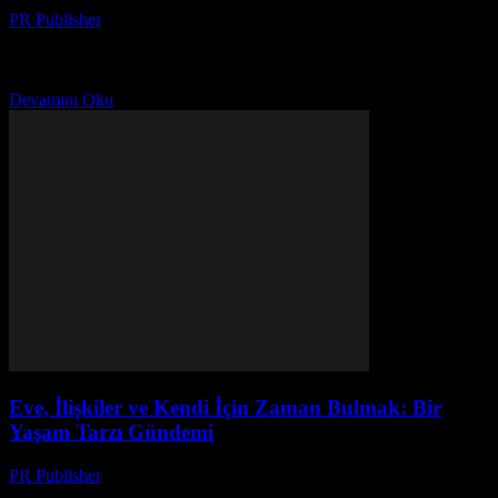
PR Publisher
-
Mart 7, 2026
Başlangıç: Karmaşık Hayattan Kurtulmak İlk defa evimi
temizlerken, 2018'in sonbaharında, anladım ki, hayatım da evim gibi
karışık. Her yerde şeyler vardı, her şey birikmişti. Bu...
Devamını Oku
Eve, İlişkiler ve Kendi İçin Zaman Bulmak: Bir
Yaşam Tarzı Gündemi
PR Publisher
-
Mart 6, 2026
Eve Dönüş: Bir Kaosun Ortasında Sessizlik Bulmak İlk defa evimi