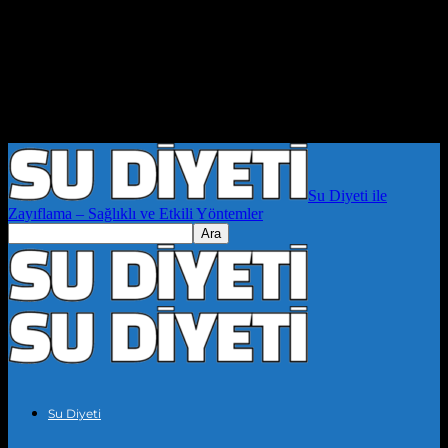
Su Diyeti ile
Zayıflama – Sağlıklı ve Etkili Yöntemler
Su Diyeti