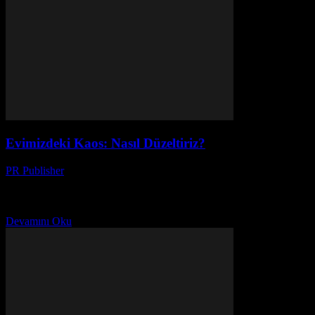
Evimizdeki Kaos: Nasıl Düzeltiriz?
PR Publisher
-
Mart 7, 2026
Bir Gün, Bir Karar 2019’un sonbaharı, benim için bir dönüm
noktası oldu. O zamanlar, evim bir alabalık çiftliğine benziyordu.
Her yerde kırık oyuncaklar, kirli çamaşırlar...
Devamını Oku