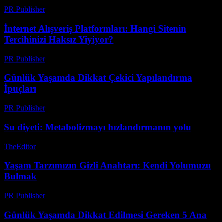
PR Publisher
-
Şubat 27, 2026
İnternet Alışveriş Platformları: Hangi Sitenin
Tercihinizi Haksız Yiyiyor?
PR Publisher
-
Mart 11, 2026
Günlük Yaşamda Dikkat Çekici Yapılandırma
İpuçları
PR Publisher
-
Şubat 17, 2026
Su diyeti: Metabolizmayı hızlandırmanın yolu
TheEditor
-
Ağustos 5, 2026
Yaşam Tarzımızın Gizli Anahtarı: Kendi Yolumuzu
Bulmak
PR Publisher
-
Mart 8, 2026
Günlük Yaşamda Dikkat Edilmesi Gereken 5 Ana