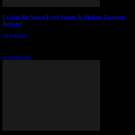
Evinizi Bir Sanat Eseri Yapın: İç Mekan Tasarımı
Rehberi
PR Publisher
-
Mart 7, 2026
Neden İç Mekan Tasarımı Önemli? İlk defa 2004’te İstanbul’da bir
apartman dairesinde yaşadım. O zamanlar tasarımla ilgili hiçbir
fikrim yoktu. Duvarlarım boş, mobilyalarım rastgele. Bir...
Devamını Oku