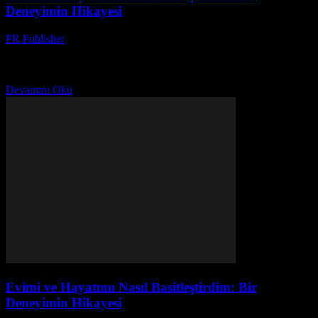
Deneyimin Hikayesi
PR Publisher
-
Mart 7, 2026
Başlangıç: Karmaşık Hayattan Kurtulmak İlk defa evimi
temizlerken, 2018'in sonbaharında, anladım ki, hayatım da evim gibi
karışık. Her yerde şeyler vardı, her şey birikmişti. Bu...
Devamını Oku
Evimi ve Hayatımı Nasıl Basitleştirdim: Bir
Deneyimin Hikayesi