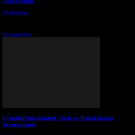
Anlatıyorum
PR Publisher
-
Mart 7, 2026
Başlangıç Noktası: 2018 Yılı ve Benim Düşüncelerim Merhaba, ben
Ayşe. 20 yılı aşkın bir süredir dergi editörlüğü yapan birisi. Bu
yazıyı yazarken, evimdeki kaosun ortasında...
Devamını Oku
Evimizi Dönüştürmek: Sade ve Doğal Yaşam
Tarzına Geçiş