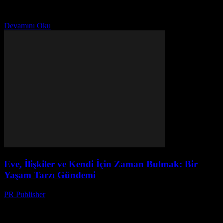
2018’de satın aldığım zaman, tamamen farklı bir hayal kurmuştum.
Bir ev, sakinlik, düzen ve mutluluk...
Devamını Oku
Eve, İlişkiler ve Kendi İçin Zaman Bulmak: Bir
Yaşam Tarzı Gündemi
PR Publisher
-
Mart 6, 2026
Eve Dönüş: Bir Kaosun Ortasında Sessizlik Bulmak İlk defa evimi
2018'de satın aldığım zaman, tamamen farklı bir hayal kurmuştum.
Bir ev, sakinlik, düzen ve mutluluk...