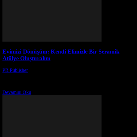
Evimizi Dönüşüm: Kendi Elimizle Bir Seramik
Atölye Oluşturalım
PR Publisher
-
Mart 7, 2026
Başlangıç: Neden Seramik? Merhaba, ben Ayşe. 20 yılı aşkın bir
süredir dergilerde yazı yazıyorum. Bu yazıyı yazarken, bir şey
anladım: evimizde küçük bir seramik atölye...
Devamını Oku