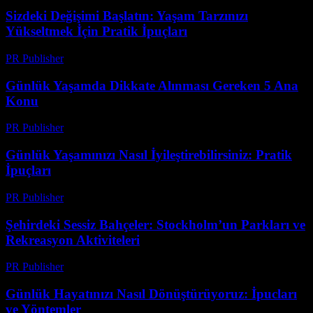
Sizdeki Değişimi Başlatın: Yaşam Tarzınızı
Yükseltmek İçin Pratik İpuçları
PR Publisher
-
Şubat 18, 2026
Günlük Yaşamda Dikkate Alınması Gereken 5 Ana
Konu
PR Publisher
-
Şubat 25, 2026
Günlük Yaşamınızı Nasıl İyileştirebilirsiniz: Pratik
İpuçları
PR Publisher
-
Şubat 25, 2026
Şehirdeki Sessiz Bahçeler: Stockholm’un Parkları ve
Rekreasyon Aktiviteleri
PR Publisher
-
Mart 1, 2026
Günlük Hayatınızı Nasıl Dönüştürüyoruz: İpucları
ve Yöntemler