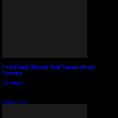
Evde Düşük Bütçeyle Nasıl Yaşanır: Benim
Maceram
PR Publisher
-
Mart 6, 2026
Bir Gün, Bütçem Kalktı İlk defa bütçem kalktı. 2018’in kışında. O
zamanlar İstanbul’da yaşiyordum, küçük bir dairede. Kirası 3500
TL, ama maaşım sadece 8700 TL....
Devamını Oku