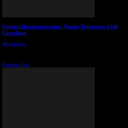
Evimizi Dondurmayalım: Yaşam Tarzımızın Gizli
Gerçekleri
PR Publisher
-
Mart 7, 2026
Bir Gün, Bir Kahve ve Bir Ev İlk defa 2015’te, Austin’deki bir
kahve dükkanında oturuyordum. Arkadaşım Ayşe, “Evimizi neden
her zaman donduruyoruz?” diye sordu. O...
Devamını Oku