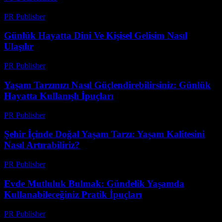
PR Publisher
-
Şubat 21, 2026
Günlük Hayatta Dini Ve Kişisel Gelisim Nasıl
Ulaşılır
PR Publisher
-
Şubat 19, 2026
Yaşam Tarzınızı Nasıl Güçlendirebilirsiniz: Günlük
Hayatta Kullanışlı İpuçları
PR Publisher
-
Şubat 24, 2026
Şehir İçinde Doğal Yaşam Tarzı: Yaşam Kalitesini
Nasıl Artırabiliriz?
PR Publisher
-
Şubat 20, 2026
Evde Mutluluk Bulmak: Gündelik Yaşamda
Kullanabileceğiniz Pratik İpuçları
PR Publisher
-
Şubat 20, 2026