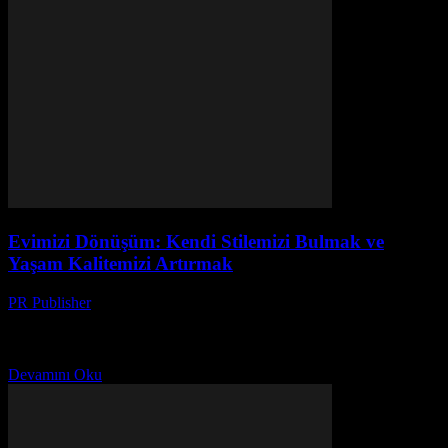
Evimizi Dönüşüm: Kendi Stilemizi Bulmak ve
Yaşam Kalitemizi Artırmak
PR Publisher
-
Mart 7, 2026
Evimiz, Kucamız Ben Ayşe. 42 yaşındayım, iki çocuk annesiyim, ve
son 20 yılı evde geçirdim. Evim, benim için bir sığınak. Ama son
zamanlarda, evimde bir...
Devamını Oku