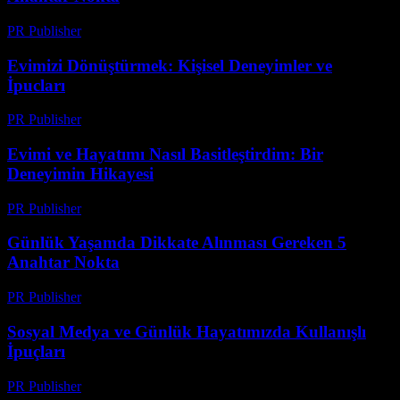
PR Publisher
-
Şubat 22, 2026
Evimizi Dönüştürmek: Kişisel Deneyimler ve
İpucları
PR Publisher
-
Mart 7, 2026
Evimi ve Hayatımı Nasıl Basitleştirdim: Bir
Deneyimin Hikayesi
PR Publisher
-
Mart 7, 2026
Günlük Yaşamda Dikkate Alınması Gereken 5
Anahtar Nokta
PR Publisher
-
Şubat 17, 2026
Sosyal Medya ve Günlük Hayatımızda Kullanışlı
İpuçları
PR Publisher
-
Şubat 16, 2026