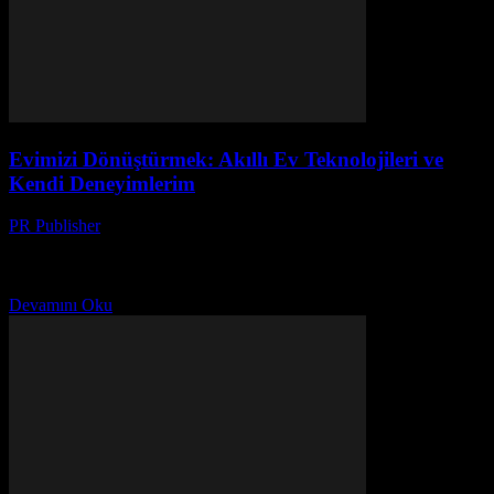
Evimizi Dönüştürmek: Akıllı Ev Teknolojileri ve
Kendi Deneyimlerim
PR Publisher
-
Mart 7, 2026
Başlangıç: Bir Ev, Bir Hayat Merhaba, ben Ayşe. 20 yılı aşkın bir
süre boyunca ev ve yaşam tarzı konularında yazı yazıyorum. Bugün
sizlerle akıllı ev...
Devamını Oku