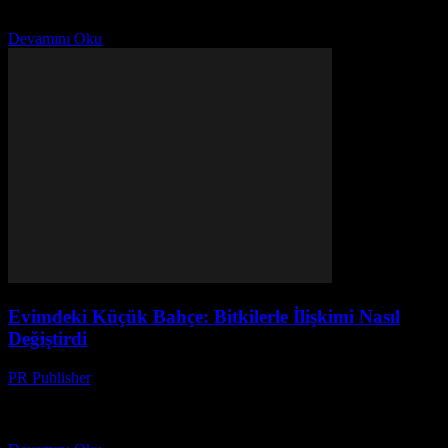
bir süredir dergilerde yazı yazıyorum. Evimizi düzenlemek
konusunda tam bir hayranım. Çünkü evimiz, sadece...
Devamını Oku
Evimdeki Küçük Bahçe: Bitkilerle İlişkimi Nasıl
Değiştirdi
PR Publisher
-
Mart 7, 2026
Bir Gün, Bir Kez İlk defa bir bahçeye sahip olduğumda, tamamen
tahmin edemiyordum ki, bu deneyim hayatımı ne kadar
değiştirecekti. 2015’in başlarında, bir arkadaşım olan...