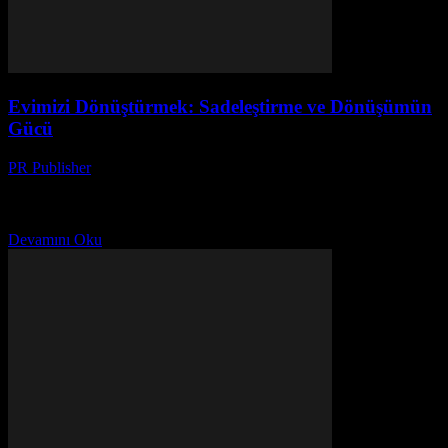
Evimizi Dönüştürmek: Sadeleştirme ve Dönüşümün
Gücü
PR Publisher
-
Mart 7, 2026
Başlangıç: Karışıklığın Ortasında Merhaba, ben Ayşe. 42 yaşında,
üç çocuk annesi, ve evimizde her zaman bir kaos var. Sonbahar
2022'de, bir gün uyanıp düşündüm ki,...
Devamını Oku