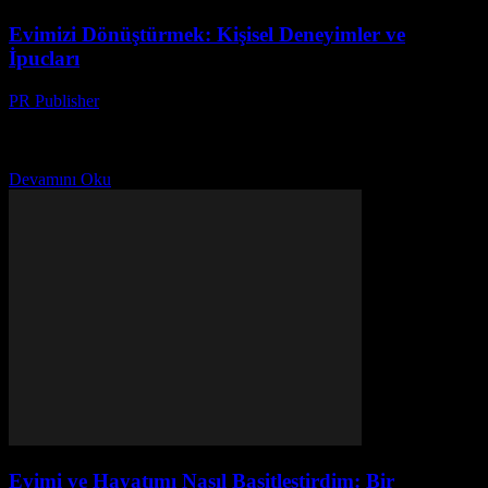
Evimizi Dönüştürmek: Kişisel Deneyimler ve
İpucları
PR Publisher
-
Mart 7, 2026
Evimiz, Kişiliğimiz Merhaba, ben Ayşe. 20 yılı aşkın bir süredir ev
dekorasyonu ve yaşam tarzı konularında yazı yazıyorum. Evimizi
dönüştürmek hakkında konuşalım. Çok fazla zaman...
Devamını Oku
Evimi ve Hayatımı Nasıl Basitleştirdim: Bir