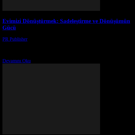
Evimizi Dönüştürmek: Sadeleştirme ve Dönüşümün
Gücü
PR Publisher
-
Mart 7, 2026
Başlangıç: Karışıklığın Ortasında Merhaba, ben Ayşe. 42 yaşında,
üç çocuk annesi, ve evimizde her zaman bir kaos var. Sonbahar
2022’de, bir gün uyanıp düşündüm ki,...
Devamını Oku