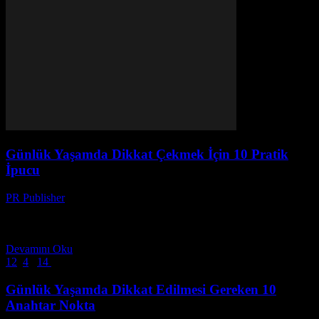
Günlük Yaşamda Dikkat Çekmek İçin 10 Pratik
İpucu
PR Publisher
-
Mart 6, 2026
Giriş Günlük yaşamımızda, küçük değişiklikler büyük farklar
yaratabilir. Bu makale, size günlük yaşamınızı daha verimli, mutlu
ve düzenli hale getirebilecek 10 pratik ipucu sunuyor. Bu...
Devamını Oku
1
2
3
4
...
14
14 Sayfanın 3. Sayfası
Günlük Yaşamda Dikkat Edilmesi Gereken 10
Anahtar Nokta