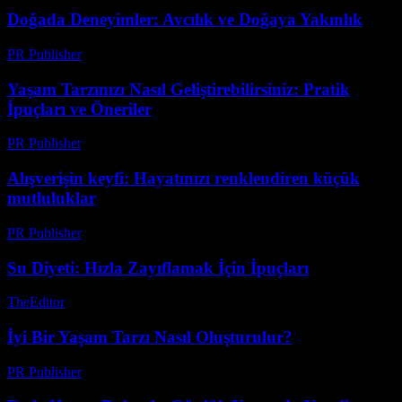
Doğada Deneyimler: Avcılık ve Doğaya Yakınlık
PR Publisher
-
Şubat 19, 2026
Yaşam Tarzınızı Nasıl Geliştirebilirsiniz: Pratik
İpuçları ve Öneriler
PR Publisher
-
Şubat 20, 2026
Alışverişin keyfi: Hayatınızı renklendiren küçük
mutluluklar
PR Publisher
-
Şubat 25, 2026
Su Diyeti: Hızla Zayıflamak İçin İpuçları
TheEditor
-
Temmuz 26, 2026
İyi Bir Yaşam Tarzı Nasıl Oluşturulur?
PR Publisher
-
Şubat 17, 2026