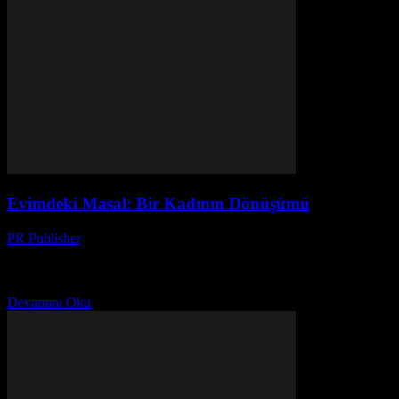
Evimdeki Masal: Bir Kadının Dönüşümü
PR Publisher
-
Mart 7, 2026
Başlangıç: Bir Çiftlikteki Bir Kadın Ben Ayşe. 42 yaşındayım. Bir
zamanlar, küçük bir çiftlikte yaşardım. Hayatım çok basit, çok
sadeydi. Sabahleyin hayvanları besliyordum, öğle yemeği...
Devamını Oku