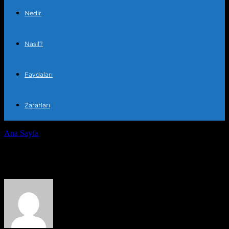
Nedir
Nasıl?
Faydaları
Zararları
Ana Sayfa
Yazarlar
Yazar: PR Publisher
PR Publisher