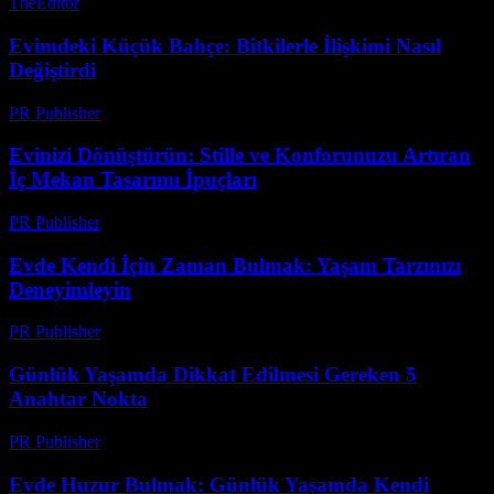
TheEditor
-
Temmuz 27, 2026
Evimdeki Küçük Bahçe: Bitkilerle İlişkimi Nasıl
Değiştirdi
PR Publisher
-
Mart 7, 2026
Evinizi Dönüştürün: Stille ve Konforunuzu Artıran
İç Mekan Tasarımı İpuçları
PR Publisher
-
Şubat 16, 2026
Evde Kendi İçin Zaman Bulmak: Yaşam Tarzınızı
Deneyimleyin
PR Publisher
-
Şubat 21, 2026
Günlük Yaşamda Dikkat Edilmesi Gereken 5
Anahtar Nokta
PR Publisher
-
Şubat 27, 2026
Evde Huzur Bulmak: Günlük Yaşamda Kendi