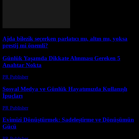
Ajda bilezik seçerken parlatıcı mı, altın mı, yoksa
prestij mi önemli?
Günlük Yaşamda Dikkate Alınması Gereken 5
Anahtar Nokta
PR Publisher
-
Şubat 18, 2026
Sosyal Medya ve Günlük Hayatımızda Kullanışlı
İpuçları
PR Publisher
-
Şubat 16, 2026
Evimizi Dönüştürmek: Sadeleştirme ve Dönüşümün
Gücü
PR Publisher
-
Mart 7, 2026