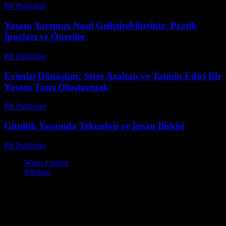
PR Publisher
-
Şubat 19, 2026
Yaşam Tarzınızı Nasıl Geliştirebilirsiniz: Pratik
İpuçları ve Öneriler
PR Publisher
-
Şubat 17, 2026
Evimizi Dönüşüm: Stres Azaltan ve Tatmin Edici Bir
Yaşam Tarzı Oluşturmak
PR Publisher
-
Şubat 23, 2026
Günlük Yaşamda Teknoloji ve İnsan İlişkisi
PR Publisher
-
Şubat 26, 2026
Water Fasting
Sitemap
© Su Diyeti ile Zayıflama – Sağlıklı ve Etkili Yöntemler