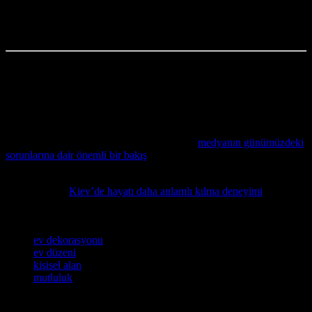
Ve bu, benim hikayem. Ve ben, bu hikayeyi, sizlerle paylaşmak
istedim. Çünkü herkes, mutluluk bulmalı. Ve ben, bu mutluluğu,
sizlerle paylaşmak istedim.
Hakkımda:
Ayşe, 20 yılı aşkın bir süredir dergilerde yazı yazan bir
editörüm. Evimizi düzenlemek konusunda tam bir hayranım. Çünkü
evimiz, sadece bir yer değil, bir hayata dönüşür. Ve ben, bu hayatı
yaşayarak, mutluyum.
Günlük hayatımızda haberlerin nasıl şekillendiğini anlamak ve
ilişkilerimize etkisini görmek isteyenler için
medyanın günümüzdeki
sorunlarına dair önemli bir bakış
faydalı olacaktır.
Kişisel gelişim ve şehirde dolu dolu yaşamanın yollarını keşfetmek
isteyenler için
Kiev’de hayatı daha anlamlı kılma deneyimi
oldukça
ilham verici bir kaynak olacaktır.
Etiketler
ev dekorasyonu
ev düzeni
kişisel alan
mutluluk