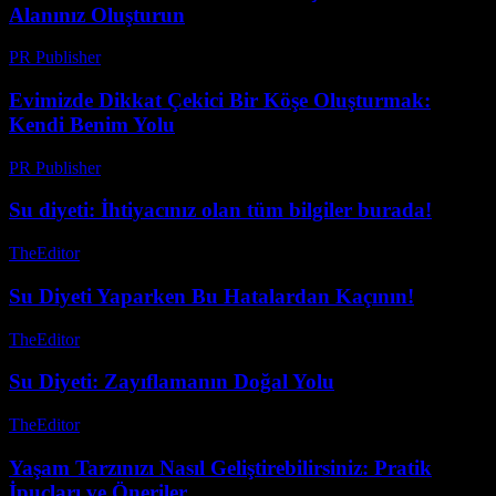
Alanınız Oluşturun
PR Publisher
-
Şubat 21, 2026
Evimizde Dikkat Çekici Bir Köşe Oluşturmak:
Kendi Benim Yolu
PR Publisher
-
Mart 8, 2026
Su diyeti: İhtiyacınız olan tüm bilgiler burada!
TheEditor
-
Temmuz 28, 2026
Su Diyeti Yaparken Bu Hatalardan Kaçının!
TheEditor
-
Temmuz 21, 2026
Su Diyeti: Zayıflamanın Doğal Yolu
TheEditor
-
Temmuz 22, 2026
Yaşam Tarzınızı Nasıl Geliştirebilirsiniz: Pratik
İpuçları ve Öneriler