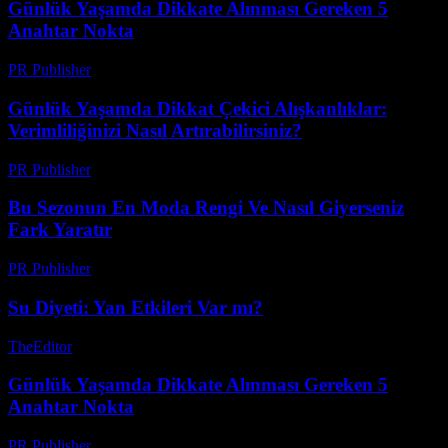
Günlük Yaşamda Dikkate Alınması Gereken 5
Anahtar Nokta
PR Publisher
-
Şubat 19, 2026
Günlük Yaşamda Dikkat Çekici Alışkanlıklar:
Verimliliğinizi Nasıl Artırabilirsiniz?
PR Publisher
-
Şubat 28, 2026
Bu Sezonun En Moda Rengi Ve Nasıl Giyerseniz
Fark Yaratır
PR Publisher
-
Mart 23, 2026
Su Diyeti: Yan Etkileri Var mı?
TheEditor
-
Temmuz 20, 2026
Günlük Yaşamda Dikkate Alınması Gereken 5
Anahtar Nokta
PR Publisher
-
Şubat 25, 2026