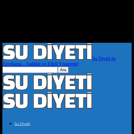
Su Diyeti ile
Zayıflama – Sağlıklı ve Etkili Yöntemler
Su Diyeti