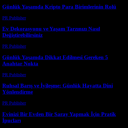
Günlük Yaşamda Kripto Para Birimlerinin Rolü
PR Publisher
-
Şubat 18, 2026
Ev Dekorasyonu ve Yaşam Tarzınızı Nasıl
Değiştirebilirsiniz
PR Publisher
-
Şubat 21, 2026
Günlük Yaşamda Dikkat Edilmesi Gereken 5
Anahtar Nokta
PR Publisher
-
Şubat 27, 2026
Ruhsal Barış ve İyileşme: Günlük Hayatta Dini
Yönlendirme
PR Publisher
-
Şubat 19, 2026
Evinizi Bir Evden Bir Saray Yapmak İçin Pratik
İpucları