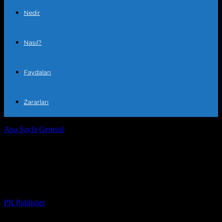
Nedir
Nasıl?
Faydaları
Zararları
Ana Sayfa
General
Evimizi Dönüştürmek: Kişisel Alanımızda
Mutluluk Bulmak
Evimizi Dönüştürmek: Kişisel
Alanımızda Mutluluk Bulmak
Yazar
PR Publisher
-
Mart 7, 2026