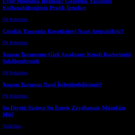
Evde Mutluluk Bulmak: Gündelik Yaşamda
Kullanabileceğiniz Pratik İpuçları
PR Publisher
-
Şubat 20, 2026
Günlük Yaşamda Kreativiteyi Nasıl Artırabiliriz?
PR Publisher
-
Şubat 23, 2026
Yaşam Tarzımızın Gizli Anahtarı: Kendi Kaderimizi
Şekillendirmek
PR Publisher
-
Mart 8, 2026
Yaşam Tarzınızı Nasıl İyileştirebilirsiniz?
PR Publisher
-
Şubat 26, 2026
Su Diyeti: Sadece Su İçerek Zayıflamak Mümkün
Mü?
TheEditor
-
Ağustos 5, 2026