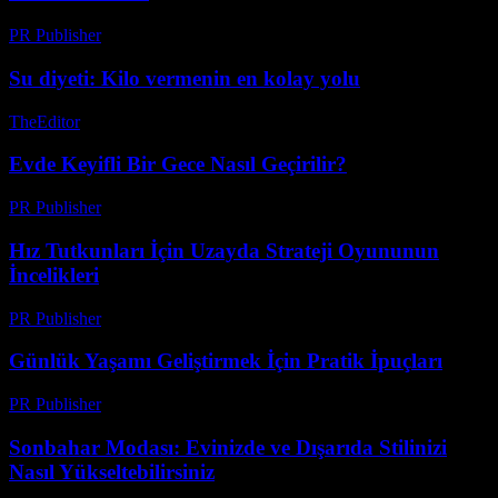
PR Publisher
-
Şubat 27, 2026
Su diyeti: Kilo vermenin en kolay yolu
TheEditor
-
Ağustos 4, 2026
Evde Keyifli Bir Gece Nasıl Geçirilir?
PR Publisher
-
Şubat 18, 2026
Hız Tutkunları İçin Uzayda Strateji Oyununun
İncelikleri
PR Publisher
-
Nisan 9, 2026
Günlük Yaşamı Geliştirmek İçin Pratik İpuçları
PR Publisher
-
Şubat 23, 2026
Sonbahar Modası: Evinizde ve Dışarıda Stilinizi
Nasıl Yükseltebilirsiniz