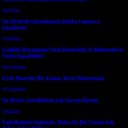
TheEditor
-
Temmuz 26, 2026
Su diyeti ile vücudunuzu detoks yapmaya
hazırlayın!
TheEditor
-
Ağustos 2, 2026
Günlük Hayatımızı Nasıl Deneyimli ve Memnuniyet
Verici Yapabiliriz?
PR Publisher
-
Şubat 16, 2026
Evde Huzurlu Bir Yaşam Tarzı Oluşturmak
PR Publisher
-
Şubat 17, 2026
Su Diyeti: Zayıflamak için Suyun Önemi
TheEditor
-
Temmuz 21, 2026
İçgüdlerinizi Anlamak: Daha İyi Bir Yaşam İçin