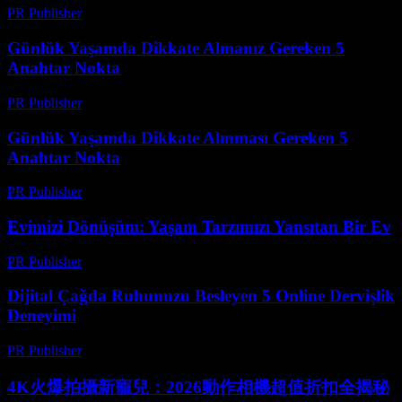
PR Publisher
-
Şubat 20, 2026
Günlük Yaşamda Dikkate Almanız Gereken 5
Anahtar Nokta
PR Publisher
-
Şubat 19, 2026
Günlük Yaşamda Dikkate Alınması Gereken 5
Anahtar Nokta
PR Publisher
-
Şubat 18, 2026
Evimizi Dönüşüm: Yaşam Tarzımızı Yansıtan Bir Ev
PR Publisher
-
Şubat 18, 2026
Dijital Çağda Ruhunuzu Besleyen 5 Online Dervişlik
Deneyimi
PR Publisher
-
Mart 22, 2026
4K火爆拍攝新寵兒：2026動作相機超值折扣全揭秘