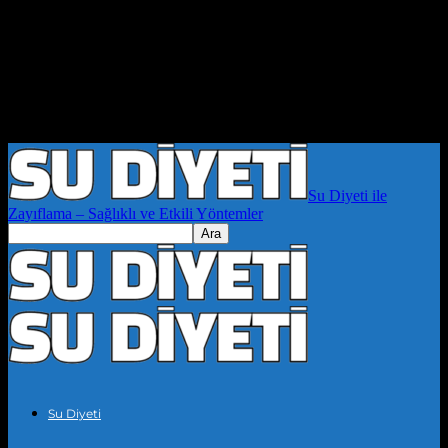
Su Diyeti ile
Zayıflama – Sağlıklı ve Etkili Yöntemler
Su Diyeti