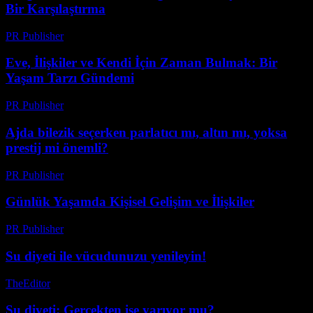
Bir Karşılaştırma
PR Publisher
-
Mart 11, 2026
Eve, İlişkiler ve Kendi İçin Zaman Bulmak: Bir
Yaşam Tarzı Gündemi
PR Publisher
-
Mart 6, 2026
Ajda bilezik seçerken parlatıcı mı, altın mı, yoksa
prestij mi önemli?
PR Publisher
-
Mart 23, 2026
Günlük Yaşamda Kişisel Gelişim ve İlişkiler
PR Publisher
-
Şubat 17, 2026
Su diyeti ile vücudunuzu yenileyin!
TheEditor
-
Ağustos 2, 2026
Su diyeti: Gerçekten işe yarıyor mu?