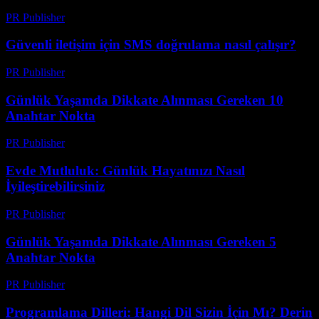
PR Publisher
-
Mart 23, 2026
Güvenli iletişim için SMS doğrulama nasıl çalışır?
PR Publisher
-
Mart 11, 2026
Günlük Yaşamda Dikkate Alınması Gereken 10
Anahtar Nokta
PR Publisher
-
Şubat 26, 2026
Evde Mutluluk: Günlük Hayatınızı Nasıl
İyileştirebilirsiniz
PR Publisher
-
Şubat 28, 2026
Günlük Yaşamda Dikkate Alınması Gereken 5
Anahtar Nokta
PR Publisher
-
Şubat 21, 2026
Programlama Dilleri: Hangi Dil Sizin İçin Mı? Derin