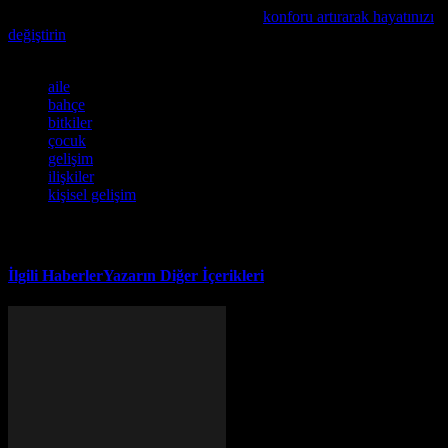
nasıl yükseltebileceğinizi öğrenmek için
konforu artırarak hayatınızı
değiştirin
makalesini mutlaka inceleyin.
Etiketler
aile
bahçe
bitkiler
çocuk
gelişim
ilişkiler
kişisel gelişim
İlgili Haberler
Yazarın Diğer İçerikleri