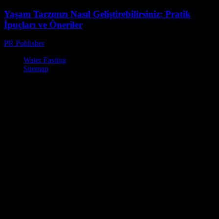
Yaşam Tarzınızı Nasıl Geliştirebilirsiniz: Pratik
İpuçları ve Öneriler
PR Publisher
-
Şubat 17, 2026
Water Fasting
Sitemap
© Su Diyeti ile Zayıflama – Sağlıklı ve Etkili Yöntemler