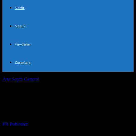
Nedir
Nasıl?
Faydaları
Zararları
Ana Sayfa
General
Evimdeki Küçük Bahçe: Bitkilerle İlişkimi Nasıl
Değiştirdi
Evimdeki Küçük Bahçe: Bitkilerle
İlişkimi Nasıl Değiştirdi
Yazar
PR Publisher
-
Mart 7, 2026