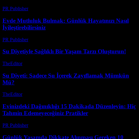
PR Publisher
-
Şubat 25, 2026
Evde Mutluluk Bulmak: Günlük Hayatınızı Nasıl
İyileştirebilirsiniz
PR Publisher
-
Şubat 28, 2026
Su Diyetiyle Sağlıklı Bir Yaşam Tarzı Oluşturun!
TheEditor
-
Temmuz 24, 2026
Su Diyeti: Sadece Su İçerek Zayıflamak Mümkün
Mü?
TheEditor
-
Ağustos 5, 2026
Evinizdeki Dağınıklığı 15 Dakikada Düzenleyin: Hiç
Tahmin Edemeyeceğiniz Pratikler
PR Publisher
-
Mart 23, 2026
Günlük Yaşamda Dikkate Alınması Gereken 10