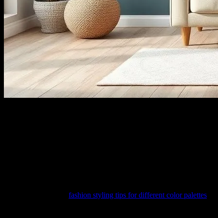
Giriş
Eviniz, günlük hayatınızın merkezi olarak hizmet eder. Bu nedenle, iç 
hale getirebileceğiniz bazı ipuçları ve fikirler paylaşacağız.
Renklerin Gücü
Renkler, bir mekanın ruh halini önemli ölçüde etkileyebilir. Doğal ış
gösterirsiniz. Ayrıca,
fashion styling tips for different color palettes
kon
Renk Kombinasyonları