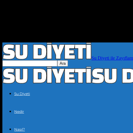
Su Diyeti ile Zayıflam
Su Diyeti
Nedir
Nasıl?