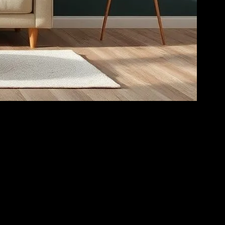
i ölçüde artırabilir. Bu makalede, evinizi daha stilize ve konforlu
neğin, küçük mekanlar için açık renkler kullanarak alanı daha geniş