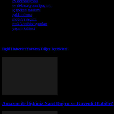
ev dekorasyonu
ev dekorasyonu ipuçları
iç mekan tasarımı
ışıklandırma
mobilya seçimi
renk kombinasyonları
yaşam kalitesi
İlgili Haberler
Yazarın Diğer İçerikleri
Amazon ile İlişkiniz Nasıl Doğru ve Güvenli Olabilir?