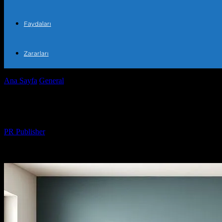
Faydaları
Zararları
Ana Sayfa
General
Evinizi Dönüştürün: Stille ve Konforunuzu Artıra
Evinizi Dönüştürün: Stille ve Konforunuz
Yazar
PR Publisher
-
Şubat 16, 2026
318