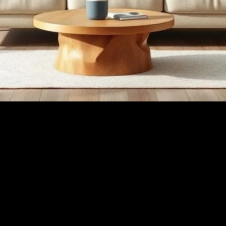
mekan tasarımınızı dikkatli bir şekilde planlamak, yaşam kalitenizi öneml
ık alanı ve mekanın boyutuna göre renk seçiminizi yapmak önemlidir. Ör
usunda da fikir veren birçok kaynak mevcuttur.