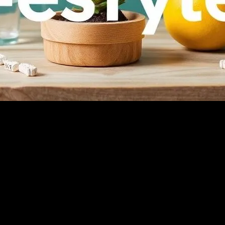
ze olan bakış açımızla şekillenir. Bu makale, yaşam tarzınızı nasıl gelişt
anız için size yardımcı olacak bazı yöntemler.
şturmak. Bu, düzenli spor yapmak, dengeli bir beslenme yapmak ve yeterl
el rahatlığınızı artıracaktır.
k ve stres seviyenizi düşürecektir. Beslenme alışkanlıklarınızı değişt