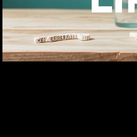
Giriş
Yaşam tarzımız, günlük alışkanlıklarımız, ilişkilerimiz ve kendi kendimi
sağlıklı, daha mutlu ve daha dengeli bir yaşam tarzına doğru adım atm
Sağlıklı Alışkanlıklar Oluşturun
Yaşam tarzınızı geliştirmenin temel adımdır sağlıklı alışkanlıklar olu
yaşamınızda bu alışkanlıkları uygulamak, uzun vadede sağlığınızı ve gen
Örneğin, haftada en az üç gün spor yapmak, vücut sağlığınızı artıraca