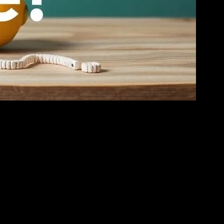
irebileceğinize dair praktik ipuçları ve fikirler sunacak. İşte, daha
i uyku almak gibi basit ancak etkili adımlar içerir. Günlük
irmek de önemli. Mevsimiye göre taze meyve ve sebzeler tüketmek, vücut