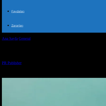
Faydaları
Zararları
Ana Sayfa
General
Yaşam Tarzınızı Nasıl Geliştirebilirsiniz?
Yaşam Tarzınızı Nasıl Geliştirebilirsiniz?
Yazar
PR Publisher
-
Şubat 28, 2026
342