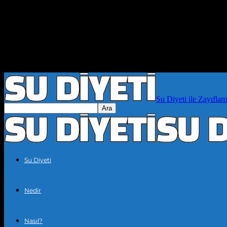
Su Diyeti ile Zayıflam
Su Diyeti
Nedir
Nasıl?