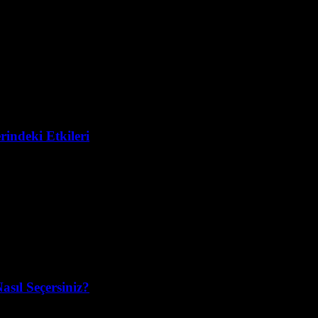
indeki Etkileri
sıl Seçersiniz?