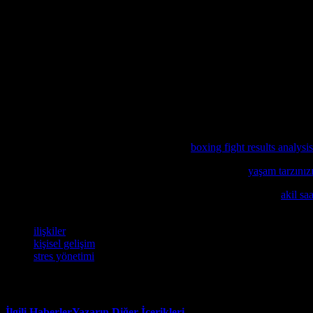
Ayrica, spor yapmak ve doğa ile iletişim kurmak da stres seviyenizi düş
sağlayacaktır.
Sonuç
Yaşam tarzınızı geliştirmek, günlük alışkanlıklarınızı, ilişkilerinizi ve 
yönetimi teknikleri öğrenmek, yaşam kalitenizi artıracak ve size daha m
Bu makale, yaşam tarzınızı geliştirmeniz için size yardımcı olacak bazı
sağlayacaktır. Unutmayın, yaşam tarzınızı geliştirmek bir gece işi deği
Daha fazla spor haberleri ve analizler için
boxing fight results analysis
Günlük hayatınızı daha iyi bir hale getirmek isterseniz,
yaşam tarzınız
Akil saatlerin sağlık üzerindeki etkilerini anlamak istiyorsanız,
akil saa
Etiketler
ilişkiler
kişisel gelişim
stres yönetimi
İlgili Haberler
Yazarın Diğer İçerikleri