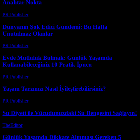
Anahtar Nokta
PR Publisher
-
Şubat 26, 2026
Dünyanın Şok Edici Gündemi: Bu Hafta
Unutulmaz Olanlar
PR Publisher
-
Mart 12, 2026
Evde Mutluluk Bulmak: Günlük Yaşamda
Kullanabileceğiniz 10 Pratik İpucu
PR Publisher
-
Şubat 23, 2026
Yaşam Tarzınızı Nasıl İyileştirebilirsiniz?
PR Publisher
-
Şubat 26, 2026
Su Diyeti ile Vücudunuzdaki Su Dengesini Sağlayın!
TheEditor
-
Ağustos 2, 2026
Günlük Yaşamda Dikkate Alınması Gereken 5