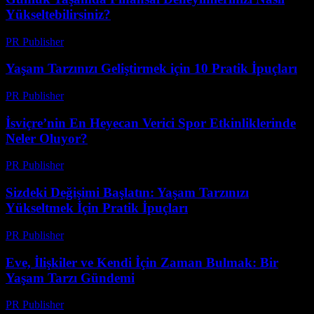
Yükseltebilirsiniz?
PR Publisher
-
Şubat 21, 2026
Yaşam Tarzınızı Geliştirmek için 10 Pratik İpuçları
PR Publisher
-
Şubat 28, 2026
İsviçre’nin En Heyecan Verici Spor Etkinliklerinde
Neler Oluyor?
PR Publisher
-
Mart 23, 2026
Sizdeki Değişimi Başlatın: Yaşam Tarzınızı
Yükseltmek İçin Pratik İpuçları
PR Publisher
-
Şubat 18, 2026
Eve, İlişkiler ve Kendi İçin Zaman Bulmak: Bir
Yaşam Tarzı Gündemi
PR Publisher
-
Mart 6, 2026