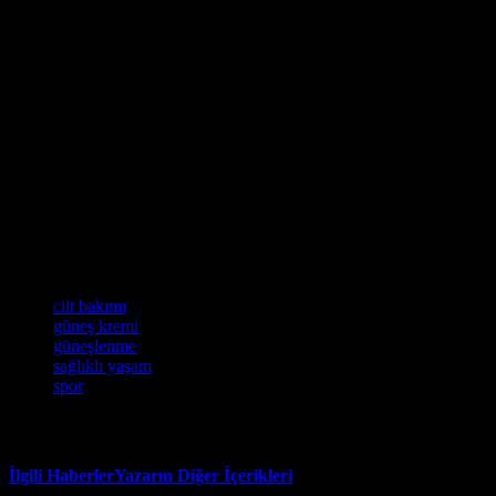
hissedilmesini sağlar.
Güneşlenme ve Spor
Güneşlenme ve spor, sağlıklı bir yaşam tarzı için çok önemlidir. Spor
yapmak, vücut için hazırlık yapar ve güneşlenme sırasında daha
rahat hissedilmesini sağlar. Ayrıca, spor yapmak, vücut için birçok
faydası olan bir aktivitedir. Spor yapmak, vücut sağlığını ve
bağışıklık sistemini güçlendirir. Ayrıca, spor yapmak, ruh halini
iyileştirir ve stres seviyesini azaltır. Spor yapmak, güneşlenme
sırasında vücut için hazırlık yapar ve güneşlenme sonrası daha rahat
hissedilmesini sağlar.
Etiketler
cilt bakımı
güneş kremi
güneşlenme
sağlıklı yaşam
spor
İlgili Haberler
Yazarın Diğer İçerikleri