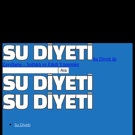
Su Diyeti ile
Zayıflama – Sağlıklı ve Etkili Yöntemler
Su Diyeti