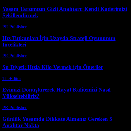
Yaşam Tarzımızın Gizli Anahtarı: Kendi Kaderimizi
Şekillendirmek
PR Publisher
-
Mart 8, 2026
Hız Tutkunları İçin Uzayda Strateji Oyununun
İncelikleri
PR Publisher
-
Nisan 9, 2026
Su Diyeti: Hızla Kilo Vermek için Öneriler
TheEditor
-
Temmuz 26, 2026
Evimizi Dönüştürerek Hayat Kalitemizi Nasıl
Yükseltebiliriz?
PR Publisher
-
Şubat 20, 2026
Günlük Yaşamda Dikkate Almanız Gereken 5
Anahtar Nokta