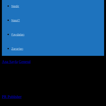
Nedir
Nasıl?
Faydaları
Zararları
Ana Sayfa
General
Güneşlenme ve Spor: Sağlıklı Bir Yaşam Tarzı
İçin İpuçları
Güneşlenme ve Spor: Sağlıklı Bir Yaşam
Tarzı İçin İpuçları
Yazar
PR Publisher
-
Şubat 22, 2026