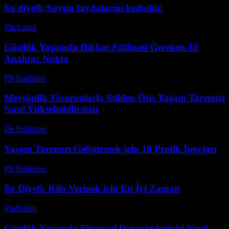
Su diyeti: Suyun faydalarını keşfedin!
TheEditor
-
Temmuz 20, 2026
Günlük Yaşamda Dikkat Edilmesi Gereken 10
Anahtar Nokta
PR Publisher
-
Şubat 27, 2026
Mevsimlik Tasarımlarla Stilden Öte: Yaşam Tarzınızı
Nasıl Yükseltebilirsiniz
PR Publisher
-
Şubat 18, 2026
Yaşam Tarzınızı Geliştirmek için 10 Pratik İpuçları
PR Publisher
-
Şubat 28, 2026
Su Diyeti: Kilo Vermek için En İyi Zaman
TheEditor
-
Ağustos 4, 2026
Günlük Yaşamda Finansal Deneyimlerinizi Nasıl