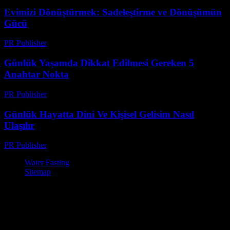
Evimizi Dönüştürmek: Sadeleştirme ve Dönüşümün
Gücü
PR Publisher
-
Mart 7, 2026
Günlük Yaşamda Dikkat Edilmesi Gereken 5
Anahtar Nokta
PR Publisher
-
Şubat 27, 2026
Günlük Hayatta Dini Ve Kişisel Gelisim Nasıl
Ulaşılır
PR Publisher
-
Şubat 19, 2026
Water Fasting
Sitemap
© Su Diyeti ile Zayıflama – Sağlıklı ve Etkili Yöntemler