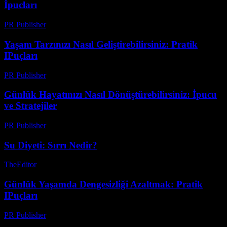
İpucları
PR Publisher
-
Mart 7, 2026
Yaşam Tarzınızı Nasıl Geliştirebilirsiniz: Pratik
IPuçları
PR Publisher
-
Şubat 23, 2026
Günlük Hayatınızı Nasıl Dönüştürebilirsiniz: İpucu
ve Stratejiler
PR Publisher
-
Şubat 16, 2026
Su Diyeti: Sırrı Nedir?
TheEditor
-
Ağustos 6, 2026
Günlük Yaşamda Dengesizliği Azaltmak: Pratik
IPuçları
PR Publisher
-
Şubat 21, 2026