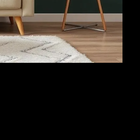
ve enerjimize besin veren bir mekan olmalı. Bu nedenle, evimizi
rabilirsiniz. Örneğin, doğal renkler ve doğal malzemeler kullanarak,
e şık bir dokunuş katabilirsiniz.