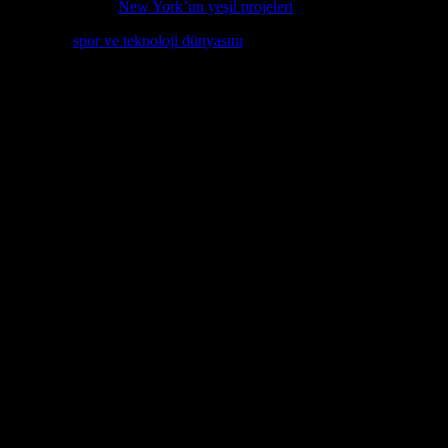
eçmek istiyorsanız,
New York’un yeşil projeleri
hakkında bilgi edinin.
stiyorsanız,
spor ve teknoloji dünyasını
keşfedin ve günlük yaşamınıza y