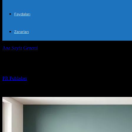
Faydaları
Zararları
Ana Sayfa
General
Evde Konforu Artırmanın Yolları: Stil ve Yaşam Ta
Evde Konforu Artırmanın Yolları: Stil ve 
Yazar
PR Publisher
-
Şubat 16, 2026
283