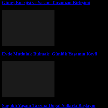
Güneş Enerjisi ve Yaşam Tarzınızın Birleşimi
Evde Mutluluk Bulmak: Günlük Yaşamın Keyfi
Sağlıklı Yaşam Tarzına Doğal Yollarla Başlayın