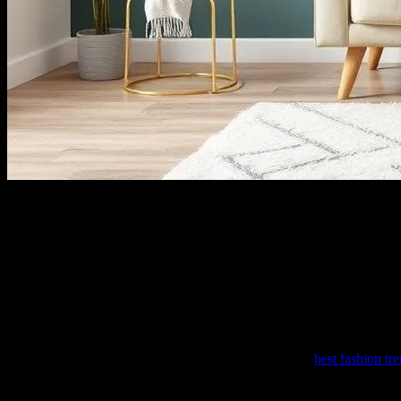
Evde Konforu Artırmanın Önemi
Evde konforu artırmak, günlük yaşam kalitemizi önemli ölçüde yükselt
düzenleyerek ve kişisel zevkimize uygun bir ortam oluşturarak, günl
Ev Dekorasyonu ve Stil
Ev dekorasyonu ve stili, konforun temel taşları arasındadır. Mevcut m
bir evde doğa içindeki huzuru yaşıyabilirsiniz. Ayrıca,
best fashion t
Renklerin Etkisi