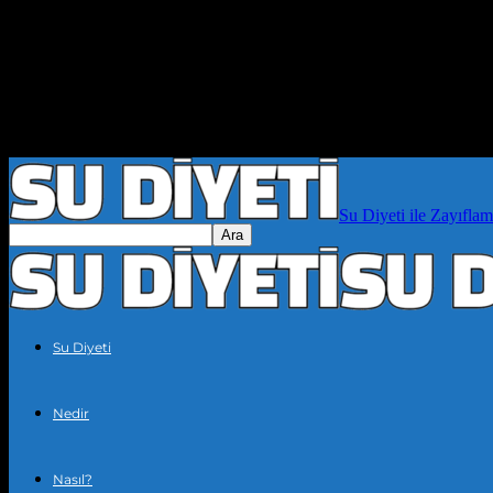
Su Diyeti ile Zayıflam
Su Diyeti
Nedir
Nasıl?