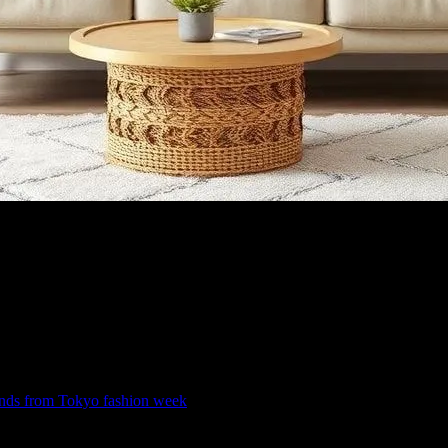
ir. Bir ev, sadece bir barınak değil, aynı zamanda ruhumuzu rahatlatın 
ük hayatta daha mutlu ve rahat hissetmek mümkündür.
ekana uygun renkler, mobilyalar ve aksesuarlar seçerek, bir ortam oluştu
rends from Tokyo fashion week
gibi trendleri izleyerek, evinize modern v