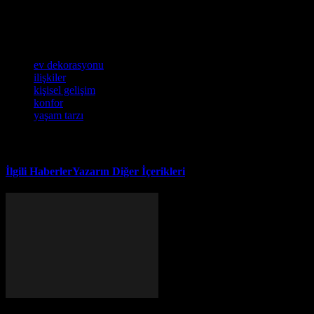
Şehir yaşamının stresini azaltmak ve daha sağlıklı bir yaşam tarzına g
Sporcu performanslarınızı yükseltmek için teknolojiden yararlanmak i
Etiketler
ev dekorasyonu
ilişkiler
kişisel gelişim
konfor
yaşam tarzı
İlgili Haberler
Yazarın Diğer İçerikleri