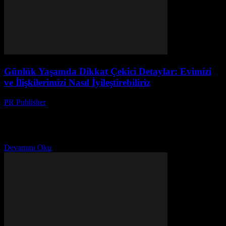
Günlük Yaşamda Dikkat Çekici Detaylar: Evimizi
ve İlişkilerimizi Nasıl İyileştirebiliriz
PR Publisher
-
Şubat 28, 2026
Giriş Günlük yaşamımızın kalitesini belirleyen küçük detayların
önemini unutmamak önemlidir. Bu makale, evimizi daha rahatlatıcı
bir alan haline getirmek ve ilişkilerimizi güçlendirmek için
uygulayabileceğiniz bazı...
Devamını Oku