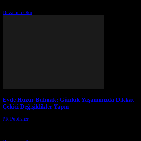
enerjimize yeniden yük olmak için bir sığınak olmalıdır. Ancak,
günlük hayatta yaşadığımız stres ve karışıklık, evimizi de...
Devamını Oku
Evde Huzur Bulmak: Günlük Yaşamınızda Dikkat
Çekici Değişiklikler Yapın
PR Publisher
-
Şubat 24, 2026
Ev Ortamınızı Dönüştürün Evimiz, günlük hayatta rahatlamak ve
enerjimize yeniden yük olmak için bir sığınak olmalıdır. Ancak,
günlük hayatta yaşadığımız stres ve karışıklık, evimizi de...