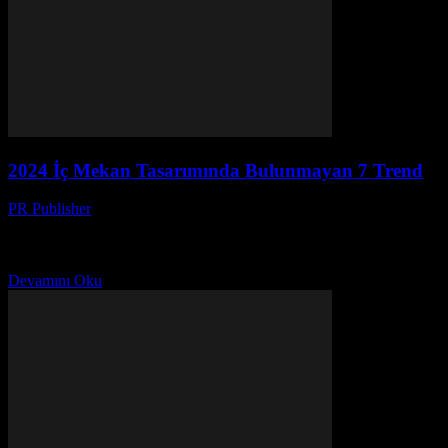
2024 İç Mekan Tasarımında Bulunmayan 7 Trend
PR Publisher
-
Mart 12, 2026
2024 iç mekan tasarım trendleri değişiyor! Doğal ışık, bitkiler ve
minimalizm artık geçmiş. Karmaşık detaylar ve teknoloji ön planda.
Detaylar için tıklayın!
Devamını Oku