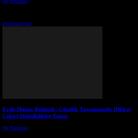
PR Publisher
-
Şubat 24, 2026
Giriş Evdeki mutfağın, günlük hayatınızın kalbinde yer alan bir
mekan olmalıdır. Bir mutfak, sadece yemek hazırlamak için değil,
aile ve arkadaşlarla paylaşılan anıların da doğduğu...
Devamını Oku
Evde Huzur Bulmak: Günlük Yaşamınızda Dikkat
Çekici Değişiklikler Yapın
PR Publisher
-
Şubat 24, 2026
Ev Ortamınızı Dönüştürün Evimiz, günlük hayatta rahatlamak ve