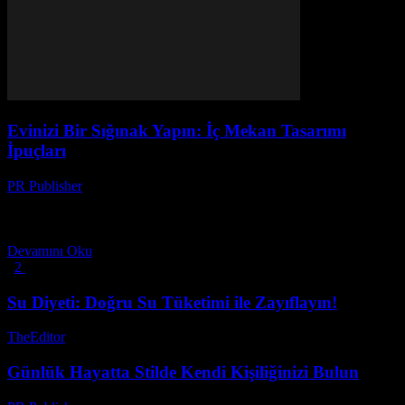
Evinizi Bir Sığınak Yapın: İç Mekan Tasarımı
İpuçları
PR Publisher
-
Şubat 23, 2026
Giriş Eviniz, günlük hayatinizin merkezi olmalı. Bir sığınak,
dinlenme alanı ve enerji dolu bir alan olmalı. Bu makale, iç mekan
tasarımı hakkında bilgi sahibi olmak...
Devamını Oku
1
2
2 Sayfanın 1. Sayfası
Su Diyeti: Doğru Su Tüketimi ile Zayıflayın!
TheEditor
-
Temmuz 25, 2026
Günlük Hayatta Stilde Kendi Kişiliğinizi Bulun