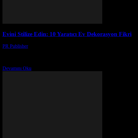
Evini Stilize Edin: 10 Yaratıcı Ev Dekorasyon Fikri
PR Publisher
-
Mart 11, 2026
10 yaratıcı ev dekorasyon fikri ile evinizi sanat galerisine
dönüştürün. Mutfak ve oturma alanlarını yenileyin, renklerle hayata
geçirin! Keşfedin.
Devamını Oku