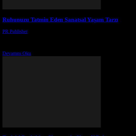
Ruhunuzu Tatmin Eden Sanatsal Yaşam Tarzı
PR Publisher
-
Şubat 27, 2026
Sanatın Gücü: Gündelik Hayata Renk Katma Sanatsal aktiviteler,
günlük hayatta stresi azaltmak, kreativiteyi artırmak ve ruhsal refahı
artırmak için harika bir yöntemdir. Sanatsal yaşam tarzına...
Devamını Oku