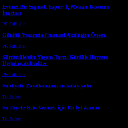
Evinizi Bir Sığınak Yapın: İç Mekan Tasarımı
İpuçları
PR Publisher
-
Şubat 23, 2026
Günlük Yaşamda Finansal Akıllılığın Önemi
PR Publisher
-
Şubat 21, 2026
Sürdürülebilir Yaşam Tarzı: Günlük Hayatta
Uygulayabilecekler
PR Publisher
-
Şubat 21, 2026
Su diyeti: Zayıflamanın en kolay yolu
TheEditor
-
Temmuz 23, 2026
Su Diyeti: Kilo Vermek için En İyi Zaman
TheEditor
-
Ağustos 4, 2026