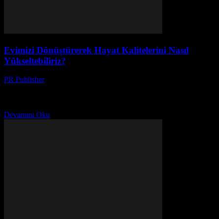
Evimizi Dönüştürerek Hayat Kalitelerini Nasıl
Yükseltebiliriz?
PR Publisher
-
Şubat 27, 2026
Evimizin Önemi Evimiz, günlük hayatımızın merkezi noktasıdır.
Burada dinlenir, enerji alınır ve sevgi paylaşıılır. Ancak, evimizin
düzeni ve düzeni, hayat kalitemizi doğrudan etkiler. Bu nedenle,...
Devamını Oku