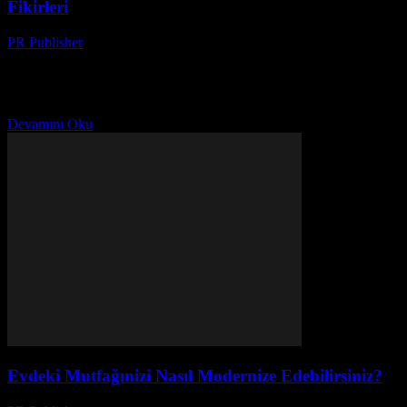
Fikirleri
PR Publisher
-
Şubat 25, 2026
Giriş Evimiz, günlük hayatımızın merkezi noktasıdır. Bu nedenle,
evimizi düzenleyip dekore etmek, kişisel rahatlığınızı ve
mutluluğunuzu artırabilir. Bu makalede, evinizdeki boşlukları nasıl
kreatif bir şekilde...
Devamını Oku
Evdeki Mutfağınizi Nasıl Modernize Edebilirsiniz?