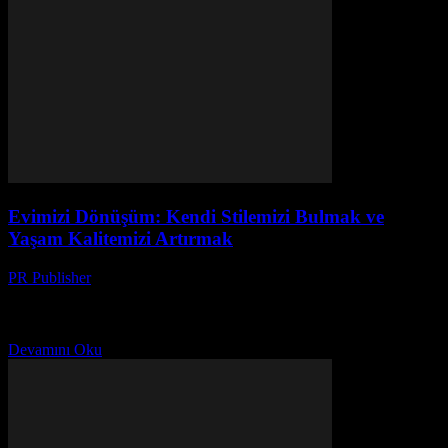
Evimizi Dönüşüm: Kendi Stilemizi Bulmak ve
Yaşam Kalitemizi Artırmak
PR Publisher
-
Mart 7, 2026
Evimiz, Kucamız Ben Ayşe. 42 yaşındayım, iki çocuk annesiyim, ve
son 20 yılı evde geçirdim. Evim, benim için bir sığınak. Ama son
zamanlarda, evimde bir...
Devamını Oku