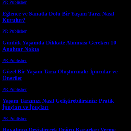
PR Publisher
-
Şubat 17, 2026
Eğlence ve Sanatla Dolu Bir Yaşam Tarzı Nasıl
Kurulur?
PR Publisher
-
Şubat 18, 2026
Günlük Yaşamda Dikkate Alınması Gereken 10
Anahtar Nokta
PR Publisher
-
Şubat 19, 2026
Güzel Bir Yaşam Tarzı Oluşturmak: İpucular ve
Öneriler
PR Publisher
-
Şubat 23, 2026
Yaşam Tarzınızı Nasıl Geliştirebilirsiniz: Pratik
İpuçları ve İpuçları
PR Publisher
-
Şubat 26, 2026
Hayatınızı Değiştirecek Doğru Kararları Verme