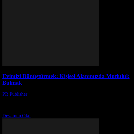
Evimizi Dönüştürmek: Kişisel Alanımızda Mutluluk
Bulmak
PR Publisher
-
Mart 7, 2026
Bir Kere Deneyin, Sonra Anlayın Merhaba, ben Ayşe. 20 yılı aşkın
bir süredir dergilerde yazı yazıyorum. Evimizi düzenlemek
konusunda tam bir hayranım. Çünkü evimiz, sadece...
Devamını Oku