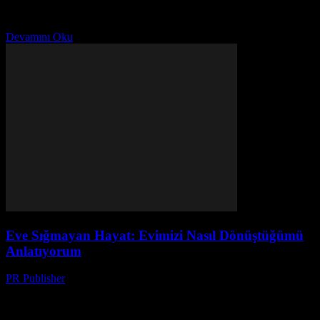
Ayşe. 20 yılı aşkın bir süredir dergi editörlüğü yapan birisi. Bu
yazıyı yazarken, evimdeki kaosun ortasında...
Devamını Oku
Eve Sığmayan Hayat: Evimizi Nasıl Dönüştüğümü
Anlatıyorum
PR Publisher
-
Mart 7, 2026
Başlangıç Noktası: 2018 Yılı ve Benim Düşüncelerim Merhaba, ben
Ayşe. 20 yılı aşkın bir süredir dergi editörlüğü yapan birisi. Bu
yazıyı yazarken, evimdeki kaosun ortasında...