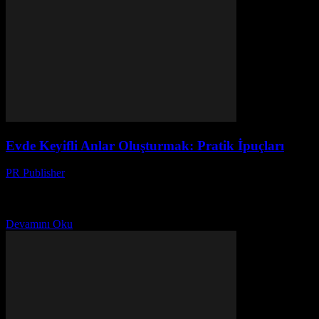
Evde Keyifli Anlar Oluşturmak: Pratik İpuçları
PR Publisher
-
Şubat 23, 2026
Ev Ortamınızı Dönüştürün Ev, siz için bir sığınak olmalı. Keyifli ve
rahat bir ortam oluşturmak, günlük hayatta stresi azaltır ve mutluluğu
artırır. Bu makale, evinizi...
Devamını Oku