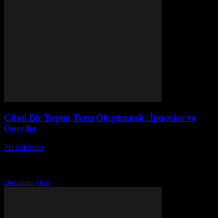
Güzel Bir Yaşam Tarzı Oluşturmak: İpucular ve
Öneriler
PR Publisher
-
Şubat 23, 2026
Giriş Güzel bir yaşam tarzı oluşturmak, sadece lüks eşyaları satın
almakla sınırlı değildir. Gerçekten de, yaşam tarzınızı geliştirmek
için küçük ve basit adımlar atmak yeterlidir....
Devamını Oku