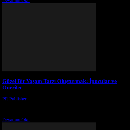
Devamını Oku
Güzel Bir Yaşam Tarzı Oluşturmak: İpucular ve
Öneriler
PR Publisher
-
Şubat 23, 2026
Giriş Güzel bir yaşam tarzı oluşturmak, sadece lüks eşyaları satın
almakla sınırlı değildir. Gerçekten de, yaşam tarzınızı geliştirmek
için küçük ve basit adımlar atmak yeterlidir....
Devamını Oku