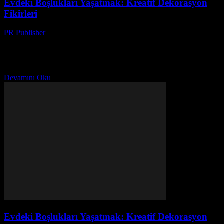
Evdeki Boşlukları Yaşatmak: Kreatif Dekorasyon
Fikirleri
PR Publisher
-
Şubat 25, 2026
Giriş Evimiz, günlük hayatımızın merkezi noktasıdır. Bu nedenle,
evimizi düzenleyip dekore etmek, kişisel rahatlığınızı ve
mutluluğunuzu artırabilir. Bu makalede, evinizdeki boşlukları nasıl
kreatif bir şekilde...
Devamını Oku
Evdeki Boşlukları Yaşatmak: Kreatif Dekorasyon