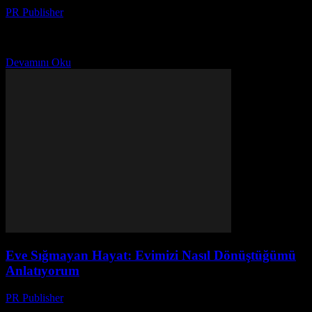
PR Publisher
-
Mart 7, 2026
Neden İç Mekan Tasarımı Önemli? İlk defa 2004’te İstanbul’da bir
apartman dairesinde yaşadım. O zamanlar tasarımla ilgili hiçbir
fikrim yoktu. Duvarlarım boş, mobilyalarım rastgele. Bir...
Devamını Oku
Eve Sığmayan Hayat: Evimizi Nasıl Dönüştüğümü
Anlatıyorum
PR Publisher
-
Mart 7, 2026
Başlangıç Noktası: 2018 Yılı ve Benim Düşüncelerim Merhaba, ben