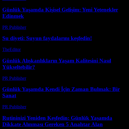
Günlük Yaşamda Kişisel Gelişim: Yeni Yetenekler
Edinmek
PR Publisher
-
Mart 1, 2026
Su diyeti: Suyun faydalarını keşfedin!
TheEditor
-
Temmuz 20, 2026
Günlük Alışkanlıkların Yaşam Kalitesini Nasıl
Yükseltebilir?
PR Publisher
-
Şubat 28, 2026
Günlük Yaşamda Kendi İçin Zaman Bulmak: Bir
Sanat
PR Publisher
-
Şubat 15, 2026
Rutininizi Yeniden Keşfedin: Günlük Yaşamda
Dikkate Alınması Gereken 5 Anahtar Alan