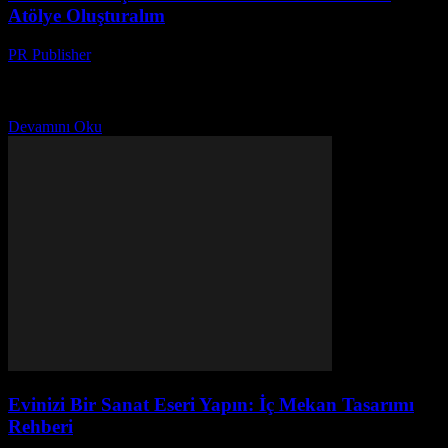
Atölye Oluşturalım
PR Publisher
-
Mart 7, 2026
Başlangıç: Neden Seramik? Merhaba, ben Ayşe. 20 yılı aşkın bir
süredir dergilerde yazı yazıyorum. Bu yazıyı yazarken, bir şey
anladım: evimizde küçük bir seramik atölye...
Devamını Oku
Evinizi Bir Sanat Eseri Yapın: İç Mekan Tasarımı
Rehberi