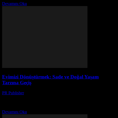
Devamını Oku
Evimizi Dönüştürmek: Sade ve Doğal Yaşam
Tarzına Geçiş
PR Publisher
-
Mart 7, 2026
Bir Gün, Bir Karar 2021’in başlarında, bir gün evimde durup,
etraftaki karışıklığı gördüm. Her yerde şeyler yığınlar halinde, her
yerde bir şeyler yapmak gerekiyordu. O...
Devamını Oku