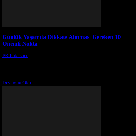
Günlük Yaşamda Dikkate Alınması Gereken 10
Önemli Nokta
PR Publisher
-
Şubat 27, 2026
Giriş Günlük yaşamımızda dikkatli olmak ve doğru seçimler
yapmak, yaşam kalitemizi önemli ölçüde artırabilir. Bu makale,
günlük yaşamımızda dikkate alınması gereken 10 önemli noktayı
inceleyecek....
Devamını Oku