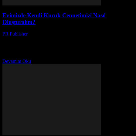
Evimizde Kendi Kucuk Cennetimizi Nasıl
Oluşturalım?
PR Publisher
-
Mart 10, 2026
Evimiz, Ruhumuzun Aynası Merhaba! Ben Ayşe. 20 yıldır ev
dekorasyonu ve yaşam tarzı konularıyla uğraşıyorum. Bugün sizlerle
evimizin ruhumuzun aynası olmasını nasıl sağlayacağımızı tartışmak
istiyorum. Birkaç...
Devamını Oku