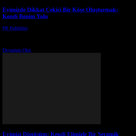
Evimizde Dikkat Çekici Bir Köşe Oluşturmak:
Kendi Benim Yolu
PR Publisher
-
Mart 8, 2026
Başlangıç Noktası Ben Ayşe, 42 yaşında, 20 yılı aşkın bir süredir
evde dikkat çekici köşeler oluşturmaya çalışıyorum. Honestly, başta
çok zor geldi. Anlatıyorum sizlere nasıl...
Devamını Oku
Evimizi Dönüşüm: Kendi Elimizle Bir Seramik