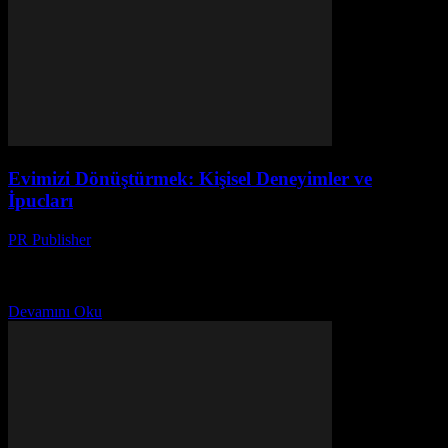
Evimizi Dönüştürmek: Kişisel Deneyimler ve
İpucları
PR Publisher
-
Mart 7, 2026
Evimiz, Kişiliğimiz Merhaba, ben Ayşe. 20 yılı aşkın bir süredir ev
dekorasyonu ve yaşam tarzı konularında yazı yazıyorum. Evimizi
dönüştürmek hakkında konuşalım. Çok fazla zaman...
Devamını Oku