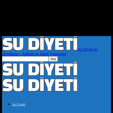
Su Diyeti ile
Zayıflama – Sağlıklı ve Etkili Yöntemler
Su Diyeti