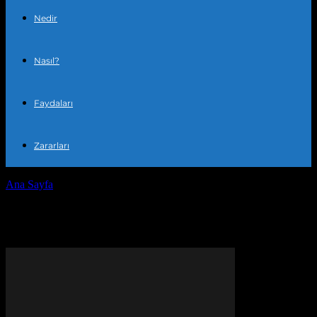
Nedir
Nasıl?
Faydaları
Zararları
Ana Sayfa
Etiketler
Ev dekorasyonu
Etiket: ev dekorasyonu