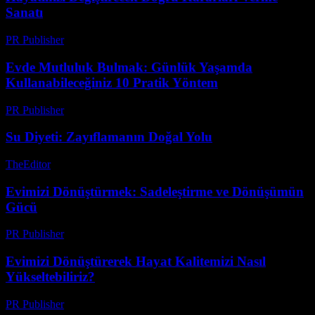
Sanatı
PR Publisher
-
Nisan 14, 2026
Evde Mutluluk Bulmak: Günlük Yaşamda
Kullanabileceğiniz 10 Pratik Yöntem
PR Publisher
-
Şubat 27, 2026
Su Diyeti: Zayıflamanın Doğal Yolu
TheEditor
-
Temmuz 22, 2026
Evimizi Dönüştürmek: Sadeleştirme ve Dönüşümün
Gücü
PR Publisher
-
Mart 7, 2026
Evimizi Dönüştürerek Hayat Kalitemizi Nasıl
Yükseltebiliriz?
PR Publisher
-
Şubat 20, 2026