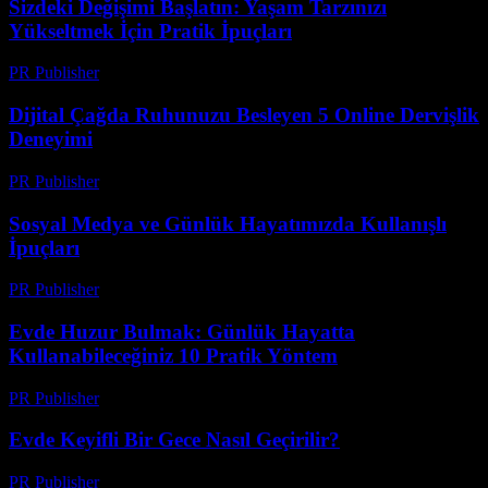
Sizdeki Değişimi Başlatın: Yaşam Tarzınızı
Yükseltmek İçin Pratik İpuçları
PR Publisher
-
Şubat 18, 2026
Dijital Çağda Ruhunuzu Besleyen 5 Online Dervişlik
Deneyimi
PR Publisher
-
Mart 22, 2026
Sosyal Medya ve Günlük Hayatımızda Kullanışlı
İpuçları
PR Publisher
-
Şubat 16, 2026
Evde Huzur Bulmak: Günlük Hayatta
Kullanabileceğiniz 10 Pratik Yöntem
PR Publisher
-
Şubat 26, 2026
Evde Keyifli Bir Gece Nasıl Geçirilir?
PR Publisher
-
Şubat 18, 2026