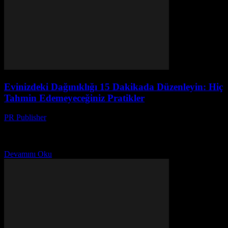
Evinizdeki Dağınıklığı 15 Dakikada Düzenleyin: Hiç
Tahmin Edemeyeceğiniz Pratikler
PR Publisher
-
Mart 23, 2026
Dağını evde 15 dakikada düzen nasıl yapılır? Süper pratik
yöntemler, efsanevi kategoriler ve şok terapisiyle motivasyon
patlaması yaşayın!
Devamını Oku