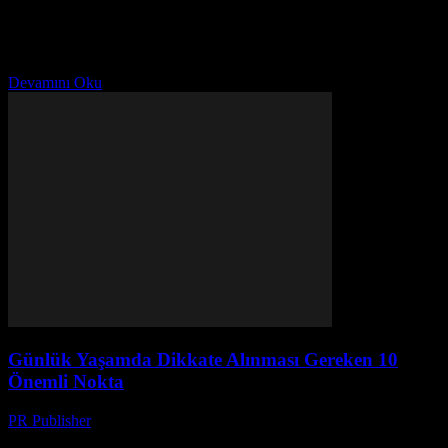
Evimizin Önemi Evimiz, günlük yaşamımızın merkezi noktasıdır.
Burada dinlenir, işler yapılır, aile ve arkadaşlarla zaman geçirilir.
Dolayısıyla, evimizin düzeni ve düzeni yaşam kalitemizi doğrudan
etkiler....
Devamını Oku
Günlük Yaşamda Dikkate Alınması Gereken 10
Önemli Nokta
PR Publisher
-
Şubat 27, 2026
Giriş Günlük yaşamımızda dikkatli olmak ve doğru seçimler