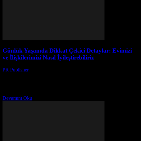
Günlük Yaşamda Dikkat Çekici Detaylar: Evimizi
ve İlişkilerimizi Nasıl İyileştirebiliriz
PR Publisher
-
Şubat 28, 2026
Giriş Günlük yaşamımızın kalitesini belirleyen küçük detayların
önemini unutmamak önemlidir. Bu makale, evimizi daha rahatlatıcı
bir alan haline getirmek ve ilişkilerimizi güçlendirmek için
uygulayabileceğiniz bazı...
Devamını Oku