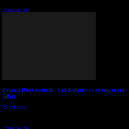
2022'de, bir gün uyanıp düşündüm ki,...
Devamını Oku
Evimizi Dönüştürmek: Sadeleştirme ve Dönüşümün
Gücü
PR Publisher
-
Mart 7, 2026
Başlangıç: Karışıklığın Ortasında Merhaba, ben Ayşe. 42 yaşında,
üç çocuk annesi, ve evimizde her zaman bir kaos var. Sonbahar
2022’de, bir gün uyanıp düşündüm ki,...
Devamını Oku