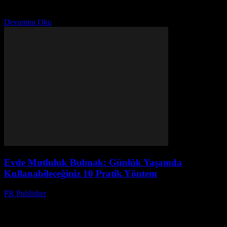
hayatımızda daha fazla mutluluk hissetebiliriz. Bu makalede, size
evde...
Devamını Oku
Evde Mutluluk Bulmak: Günlük Yaşamda
Kullanabileceğiniz 10 Pratik Yöntem
PR Publisher
-
Şubat 27, 2026
Giriş Günlük yaşamımızda mutluluk bulmak her zaman kolay
değildir. Ancak, bazı basit yöntemlerle evimizde ve günlük
hayatımızda daha fazla mutluluk hissetebiliriz. Bu makalede, size