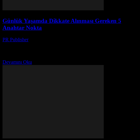
Günlük Yaşamda Dikkate Alınması Gereken 5
Anahtar Nokta
PR Publisher
-
Şubat 28, 2026
Giriş Günlük yaşamımızın kalitesini artırmak herkesin arzusudur.
Ancak, bu arzunun gerçekleşmesi için bazı temel noktalara dikkat
etmek gerekmektedir. Bu makalede, günlük yaşamınızı daha iyi bir...
Devamını Oku