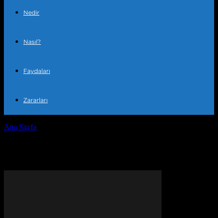
Nedir
Nasıl?
Faydaları
Zararları
Ana Sayfa
Etiketler
Ev düzeni
Etiket: ev düzeni