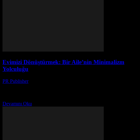
Evimizi Dönüştürmek: Bir Aile’nin Minimalizm
Yolculuğu
PR Publisher
-
Mart 6, 2026
Başlangıç: Çoklu Sorunlar Ben, Ayşe. 42 yaşındayım ve son üç yıl
boyunca bir dergi editörü olarak çalışıyorum. Evimiz, bir zamanlar
rahat bir yer olmasına rağmen,...
Devamını Oku