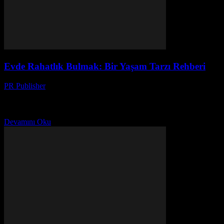
Evde Rahatlık Bulmak: Bir Yaşam Tarzı Rehberi
PR Publisher
-
Mart 8, 2026
Evim, Benim Kalesim Merhaba, ben Ayşe. 20 yılı aşkın bir süre ev
ve yaşam tarzı konularında yazı yazıyorum. Bugün sizlerle evde
rahatlık bulmak hakkında konuşmak...
Devamını Oku