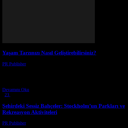
Yaşam Tarzınızı Nasıl Geliştirebilirsiniz?
PR Publisher
-
Şubat 27, 2026
Giriş Yaşam tarzımız, günlük hayatımızın her yönünü etkiler. İnsan
ilişkilerimiz, evimizdeki ortam, kendimizi geliştirmemiz ve kendi
kaderimizi şekillendirmek, hepsi birlikte yaşam tarzımızın bir
parçasıdır. Bu...
Devamını Oku
1
2
3
3 Sayfanın 1. Sayfası
Şehirdeki Sessiz Bahçeler: Stockholm’un Parkları ve
Rekreasyon Aktiviteleri
PR Publisher
-
Mart 1, 2026