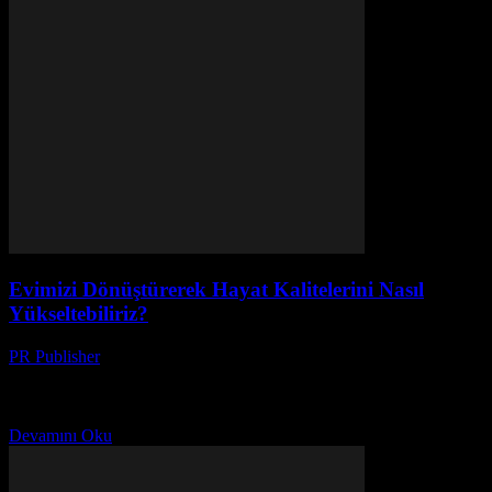
Evimizi Dönüştürerek Hayat Kalitelerini Nasıl
Yükseltebiliriz?
PR Publisher
-
Şubat 27, 2026
Evimizin Önemi Evimiz, günlük hayatımızın merkezi noktasıdır.
Burada dinlenir, enerji alınır ve sevgi paylaşıılır. Ancak, evimizin
düzeni ve düzeni, hayat kalitemizi doğrudan etkiler. Bu nedenle,...
Devamını Oku