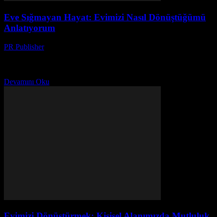
Eve Sığmayan Hayat: Evimizi Nasıl Dönüştüğümü
Anlatıyorum
PR Publisher
-
Mart 7, 2026
Başlangıç Noktası: 2018 Yılı ve Benim Düşüncelerim Merhaba, ben
Ayşe. 20 yılı aşkın bir süredir dergi editörlüğü yapan birisi. Bu
yazıyı yazarken, evimdeki kaosun ortasında...
Devamını Oku
Evimizi Dönüştürmek: Kişisel Alanımızda Mutluluk