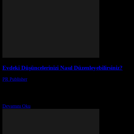
Evdeki Düşüncelerinizi Nasıl Düzenleyebilirsiniz?
PR Publisher
-
Şubat 27, 2026
Giriş Günlük hayatta karışıklığın ortadan kaldırılması,
düşündüğümüz gibi kolay bir iş değildir. Evdeki düzen,
düşündüğümüz gibi kolay bir iş değildir. Ancak, düzenli bir yaşam
tarzına...
Devamını Oku