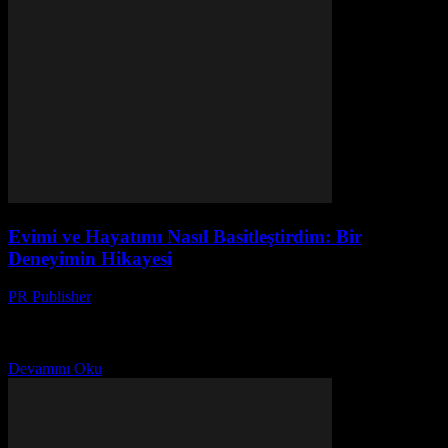
Evimi ve Hayatımı Nasıl Basitleştirdim: Bir
Deneyimin Hikayesi
PR Publisher
-
Mart 7, 2026
Başlangıç: Karmaşık Hayattan Kurtulmak İlk defa evimi
temizlerken, 2018'in sonbaharında, anladım ki, hayatım da evim gibi
karışık. Her yerde şeyler vardı, her şey birikmişti. Bu...
Devamını Oku