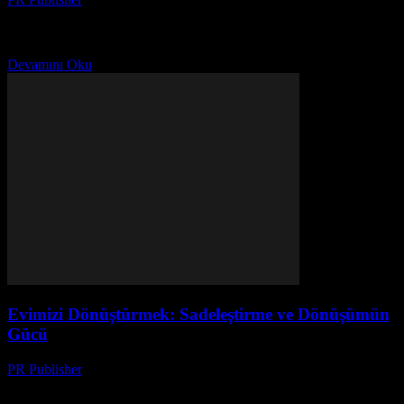
Bir Gün, Bir Karar 2019’un sonbaharı, benim için bir dönüm
noktası oldu. O zamanlar, evim bir alabalık çiftliğine benziyordu.
Her yerde kırık oyuncaklar, kirli çamaşırlar...
Devamını Oku
Evimizi Dönüştürmek: Sadeleştirme ve Dönüşümün
Gücü
PR Publisher
-
Mart 7, 2026
Başlangıç: Karışıklığın Ortasında Merhaba, ben Ayşe. 42 yaşında,
üç çocuk annesi, ve evimizde her zaman bir kaos var. Sonbahar