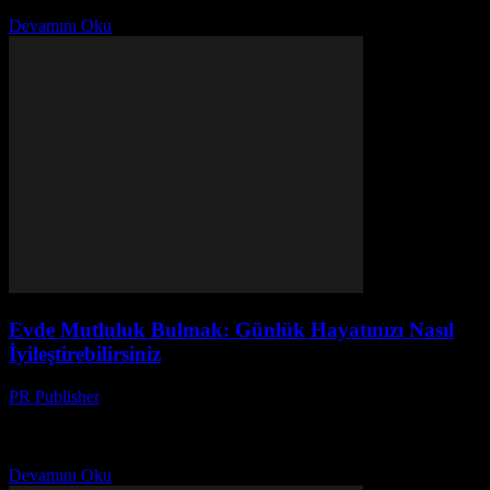
evde...
Devamını Oku
Evde Mutluluk Bulmak: Günlük Hayatınızı Nasıl
İyileştirebilirsiniz
PR Publisher
-
Şubat 27, 2026
Evde Mutluluk Bulmak Ev, bir kişinin ruhsal refahı için önemli bir
yerdir. Evinizde mutluluk bulmak, günlük hayatınızın kalitesini
önemli ölçüde artırabilir. Bu makalede, evinizi daha...
Devamını Oku