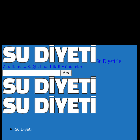
Su Diyeti ile
Zayıflama – Sağlıklı ve Etkili Yöntemler
Su Diyeti