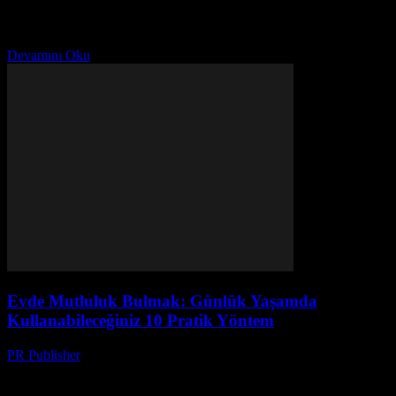
yapmak, yaşam kalitemizi önemli ölçüde artırabilir. Bu makale,
günlük yaşamımızda dikkate alınması gereken 10 önemli noktayı
inceleyecek....
Devamını Oku
Evde Mutluluk Bulmak: Günlük Yaşamda
Kullanabileceğiniz 10 Pratik Yöntem
PR Publisher
-
Şubat 27, 2026
Giriş Günlük yaşamımızda mutluluk bulmak her zaman kolay
değildir. Ancak, bazı basit yöntemlerle evimizde ve günlük