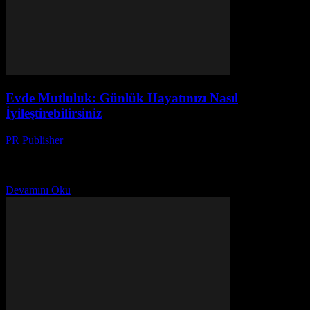
Evde Mutluluk: Günlük Hayatınızı Nasıl
İyileştirebilirsiniz
PR Publisher
-
Şubat 28, 2026
Giriş Evde mutluluk hissi, günlük hayatinizin kalitesini önemli
ölçüde etkiler. Bu makale, size evinizi daha rahat, düzenli ve keyifli
bir alan haline getirmek için pratik...
Devamını Oku