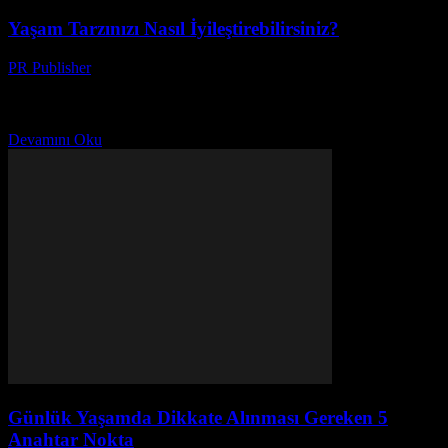
Yaşam Tarzınızı Nasıl İyileştirebilirsiniz?
PR Publisher
-
Şubat 28, 2026
Giriş Yaşam tarzımız, günlük alışkanlıklarımız, ilişkilerimiz ve
evimiz gibi birçok faktörün birikimidir. Bu nedenle, yaşam tarzımızı
iyileştirmek, genel olarak daha mutlu ve sağlıklı bir yaşam...
Devamını Oku
Günlük Yaşamda Dikkate Alınması Gereken 5
Anahtar Nokta