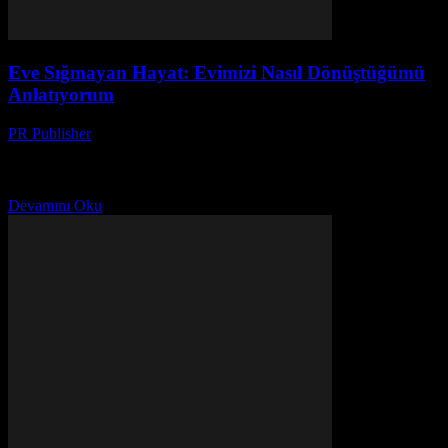
Eve Sığmayan Hayat: Evimizi Nasıl Dönüştüğümü
Anlatıyorum
PR Publisher
-
Mart 7, 2026
Başlangıç Noktası: 2018 Yılı ve Benim Düşüncelerim Merhaba, ben
Ayşe. 20 yılı aşkın bir süredir dergi editörlüğü yapan birisi. Bu
yazıyı yazarken, evimdeki kaosun ortasında...
Devamını Oku