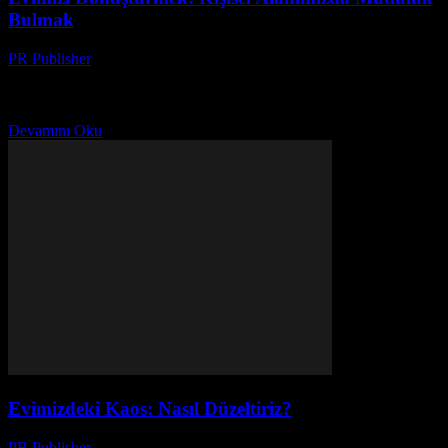
Bulmak
PR Publisher
-
Mart 7, 2026
Bir Kere Deneyin, Sonra Anlayın Merhaba, ben Ayşe. 20 yılı aşkın
bir süredir dergilerde yazı yazıyorum. Evimizi düzenlemek
konusunda tam bir hayranım. Çünkü evimiz, sadece...
Devamını Oku
Evimizdeki Kaos: Nasıl Düzeltiriz?
PR Publisher
-
Mart 7, 2026