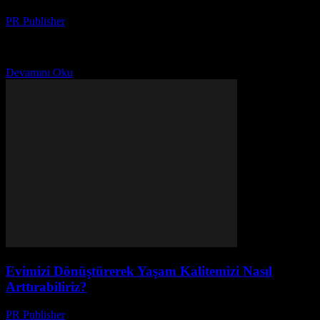
PR Publisher
-
Şubat 27, 2026
Giriş Günlük yaşamımızda, küçük detayların da büyük bir fark
yaratabileceği bir dönemde yaşiyoruz. Bu nedenle, yaşam kalitemizi
artırmak ve daha mutlu, daha sağlıklı bir yaşam...
Devamını Oku
Evimizi Dönüştürerek Yaşam Kalitemizi Nasıl
Arttırabiliriz?
PR Publisher
-
Şubat 27, 2026