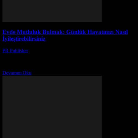
Evde Mutluluk Bulmak: Günlük Hayatınızı Nasıl
İyileştirebilirsiniz
PR Publisher
-
Şubat 28, 2026
Ev Ortamınızı Düzenleyin Evde mutluluk bulmak için ilk adım, ev
ortamınızı düzenlemek ve düzenli tutmaktır. Düzenli bir ev, ruh
halinizi de düzenler. Masaları temizleyin, gereksiz...
Devamını Oku