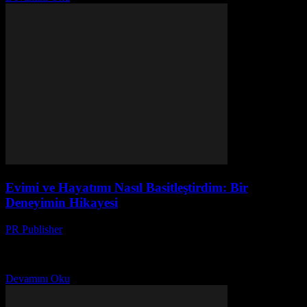
Evimi ve Hayatımı Nasıl Basitleştirdim: Bir
Deneyimin Hikayesi
PR Publisher
-
Mart 7, 2026
Başlangıç: Karmaşık Hayattan Kurtulmak İlk defa evimi
temizlerken, 2018'in sonbaharında, anladım ki, hayatım da evim gibi
karışık. Her yerde şeyler vardı, her şey birikmişti. Bu...
Devamını Oku