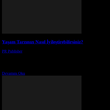
Yaşam Tarzınızı Nasıl İyileştirebilirsiniz?
PR Publisher
-
Mart 1, 2026
Giriş Yaşam tarzımız, günlük alışkanlıklarımız ve seçimlerimizin
birikimidir. Bu alışkanlıklar ve seçimler, sağlığınız, mutluluğunuz ve
genel refahınızı doğrudan etkiler. Bu nedenle, yaşam tarzınızı
iyileştirmek, yaşam...
Devamını Oku