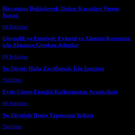
Hayatınızı Değiştirecek Doğru Kararları Verme
Sanatı
PR Publisher
-
Nisan 14, 2026
Güvenlik ve Emniyet: Evimizi ve Ailemizi Korumak
için Alınması Gereken Adımlar
PR Publisher
-
Şubat 25, 2026
Su Diyeti: Hızla Zayıflamak İçin İpuçları
TheEditor
-
Temmuz 26, 2026
Evde Güneş Enerjisi Kullanımının Avantajları
PR Publisher
-
Şubat 28, 2026
Su Diyetiyle Detox Yapmanın Yolları
TheEditor
-
Temmuz 23, 2026