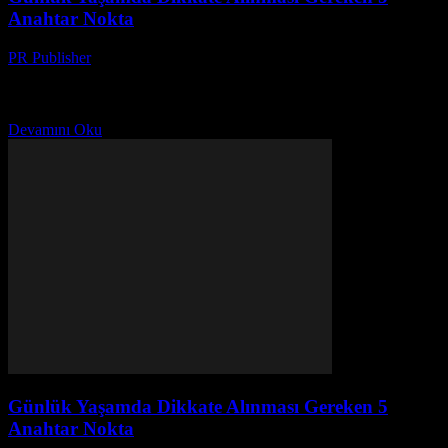
Anahtar Nokta
PR Publisher
-
Şubat 20, 2026
Giriş Günlük yaşamımızın kalitesini artırmak için bazı temel
noktalara dikkat etmek gerekir. Bu noktaları uygulayarak, daha
sağlıklı, daha mutlu ve daha verimli bir yaşam tarzına...
Devamını Oku
Günlük Yaşamda Dikkate Alınması Gereken 5
Anahtar Nokta