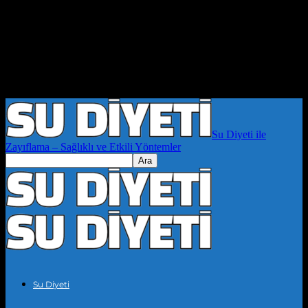
Su Diyeti ile
Zayıflama – Sağlıklı ve Etkili Yöntemler
Su Diyeti