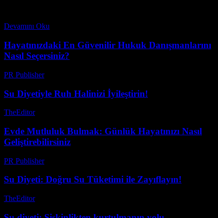
Ancak, günlük hayatta dikkate alınması gereken birçok önemli
nokta vardır. Bu makale, günlük yaşamınızı daha iyi bir düzeye...
Devamını Oku
Hayatınızdaki En Güvenilir Hukuk Danışmanlarını
Nasıl Seçersiniz?
PR Publisher
-
Temmuz 8, 2026
Su Diyetiyle Ruh Halinizi İyileştirin!
TheEditor
-
Temmuz 24, 2026
Evde Mutluluk Bulmak: Günlük Hayatınızı Nasıl
Geliştirebilirsiniz
PR Publisher
-
Şubat 17, 2026
Su Diyeti: Doğru Su Tüketimi ile Zayıflayın!
TheEditor
-
Temmuz 25, 2026
Su diyeti: Şişkinlikten kurtulmanın yolu