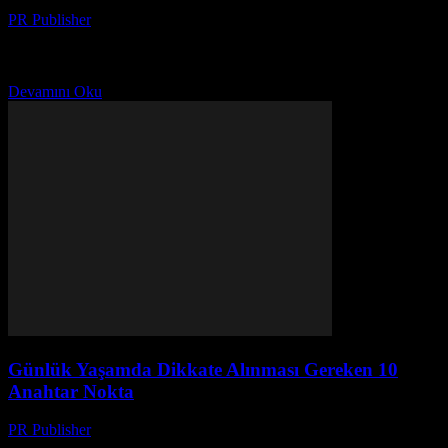
PR Publisher
-
Şubat 17, 2026
Giriş Günlük yaşamımızın kalitesini artırmak için bazı temel
noktaları dikkate almak önemlidir. Bu makale, size günlük hayatınızı
nasıl daha verimli ve mutlu hale getirebileceğinizi göstermek...
Devamını Oku
Günlük Yaşamda Dikkate Alınması Gereken 10
Anahtar Nokta
PR Publisher
-
Şubat 16, 2026
Giriş Günlük yaşamımızın kalitesini artırmak herkesin arzusudur.