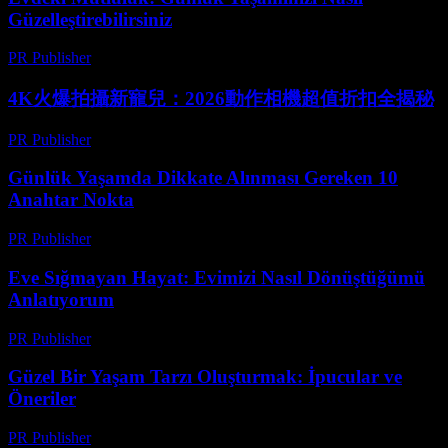
Güzelleştirebilirsiniz
PR Publisher
-
Şubat 18, 2026
4K火爆拍攝新寵兒：2026動作相機超值折扣全揭秘
PR Publisher
-
Mart 23, 2026
Günlük Yaşamda Dikkate Alınması Gereken 10
Anahtar Nokta
PR Publisher
-
Şubat 26, 2026
Eve Sığmayan Hayat: Evimizi Nasıl Dönüştüğümü
Anlatıyorum
PR Publisher
-
Mart 7, 2026
Güzel Bir Yaşam Tarzı Oluşturmak: İpucular ve
Öneriler
PR Publisher
-
Şubat 23, 2026