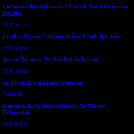
İşletmenizi Dönüştürüyor: Tedarik Zinciri Yönetimi
Rehberi
PR Publisher
-
Mart 13, 2026
Günlük Yaşamı Geliştirmek İçin Pratik İpuçları
PR Publisher
-
Şubat 23, 2026
Yaşam Tarzınızı Nasıl Geliştirebilirsiniz?
PR Publisher
-
Şubat 28, 2026
Su Diyeti ile Sağlığınızı Koruyun!
TheEditor
-
Temmuz 30, 2026
Bugünün En Çekici Haberleri: Ne Oluyor
Dünya’da?
PR Publisher
-
Mart 14, 2026