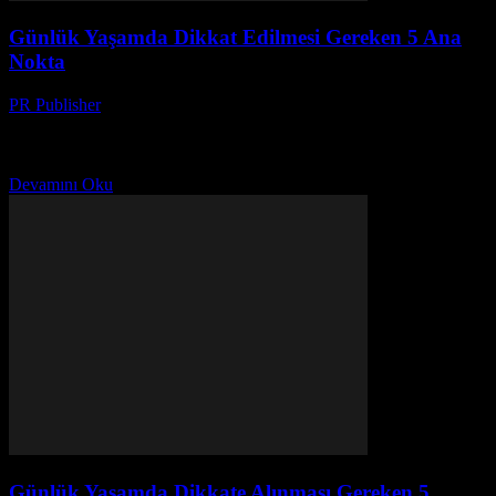
Günlük Yaşamda Dikkat Edilmesi Gereken 5 Ana
Nokta
PR Publisher
-
Şubat 20, 2026
Giriş Günlük yaşamımızın kalitesini artırmak için bazı temel
noktalara dikkat etmek gerekir. Bu noktaları takip ederek, daha
sağlıklı, daha mutlu ve daha verimli bir yaşam...
Devamını Oku
Günlük Yaşamda Dikkate Alınması Gereken 5