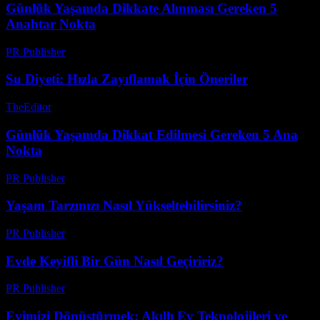
Günlük Yaşamda Dikkate Alınması Gereken 5
Anahtar Nokta
PR Publisher
-
Şubat 21, 2026
Su Diyeti: Hızla Zayıflamak İçin Öneriler
TheEditor
-
Temmuz 27, 2026
Günlük Yaşamda Dikkat Edilmesi Gereken 5 Ana
Nokta
PR Publisher
-
Şubat 22, 2026
Yaşam Tarzınızı Nasıl Yükseltebilirsiniz?
PR Publisher
-
Şubat 16, 2026
Evde Keyifli Bir Gün Nasıl Geçiririz?
PR Publisher
-
Şubat 24, 2026
Evimizi Dönüştürmek: Akıllı Ev Teknolojileri ve