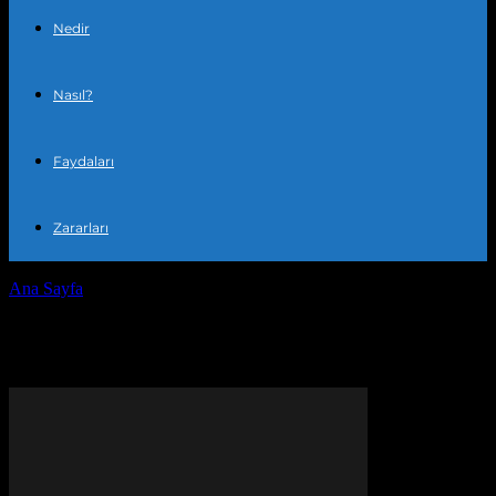
Nedir
Nasıl?
Faydaları
Zararları
Ana Sayfa
Etiketler
Uyku
Etiket: uyku