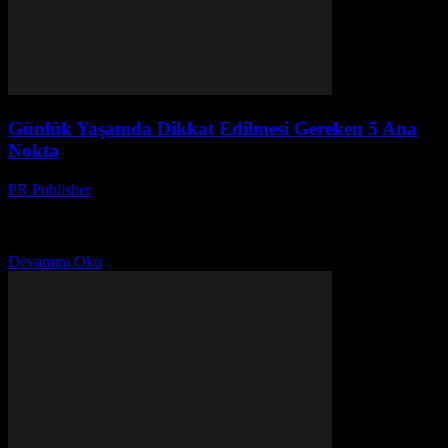
Günlük Yaşamda Dikkat Edilmesi Gereken 5 Ana
Nokta
PR Publisher
-
Şubat 27, 2026
Giriş Günlük yaşamımızda birçok detay dikkat edilmeye ihtiyaç
duyar. Bu detayların birçoğu, ilk başta küçük görünse de, zaman
içinde büyük etkiler yaratabilir. Bu yazıda, günlük...
Devamını Oku