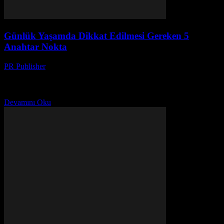
Günlük Yaşamda Dikkat Edilmesi Gereken 5
Anahtar Nokta
PR Publisher
-
Şubat 23, 2026
Giriş Günlük yaşamımızda, küçük detayların da büyük farklar
yaratabildiği bir dizi olayla karşılaşırız. Bu nedenle, yaşam kalitemizi
artırmak ve daha mutlu, daha sağlıklı bir yaşam...
Devamını Oku