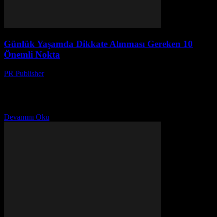
Günlük Yaşamda Dikkate Alınması Gereken 10
Önemli Nokta
PR Publisher
-
Şubat 26, 2026
Giriş Günlük yaşamımızda dikkatli olmak ve doğru seçimler
yapmak, yaşam kalitemizi önemli ölçüde artırabilir. Bu makale,
günlük yaşamda dikkate alınması gereken önemli noktaları
inceleyecek ve...
Devamını Oku