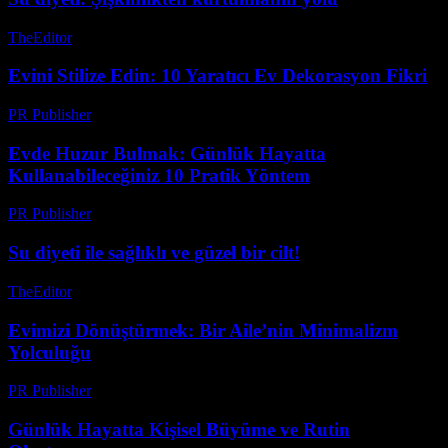
TheEditor
-
Ağustos 6, 2026
Evini Stilize Edin: 10 Yaratıcı Ev Dekorasyon Fikri
PR Publisher
-
Mart 11, 2026
Evde Huzur Bulmak: Günlük Hayatta
Kullanabileceğiniz 10 Pratik Yöntem
PR Publisher
-
Şubat 26, 2026
Su diyeti ile sağlıklı ve güzel bir cilt!
TheEditor
-
Ağustos 1, 2026
Evimizi Dönüştürmek: Bir Aile’nin Minimalizm
Yolculuğu
PR Publisher
-
Mart 6, 2026
Günlük Hayatta Kişisel Büyüme ve Rutin