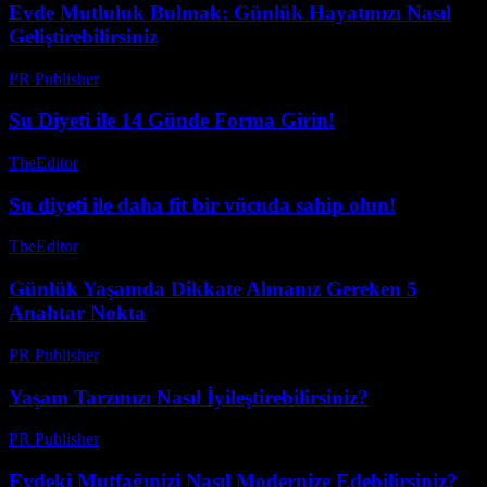
Evde Mutluluk Bulmak: Günlük Hayatınızı Nasıl
Geliştirebilirsiniz
PR Publisher
-
Şubat 17, 2026
Su Diyeti ile 14 Günde Forma Girin!
TheEditor
-
Temmuz 28, 2026
Su diyeti ile daha fit bir vücuda sahip olun!
TheEditor
-
Temmuz 29, 2026
Günlük Yaşamda Dikkate Almanız Gereken 5
Anahtar Nokta
PR Publisher
-
Şubat 26, 2026
Yaşam Tarzınızı Nasıl İyileştirebilirsiniz?
PR Publisher
-
Şubat 23, 2026
Evdeki Mutfağınizi Nasıl Modernize Edebilirsiniz?