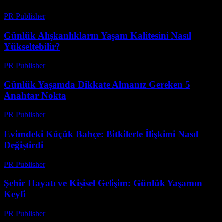
PR Publisher
-
Şubat 25, 2026
Günlük Alışkanlıkların Yaşam Kalitesini Nasıl
Yükseltebilir?
PR Publisher
-
Şubat 28, 2026
Günlük Yaşamda Dikkate Almanız Gereken 5
Anahtar Nokta
PR Publisher
-
Şubat 22, 2026
Evimdeki Küçük Bahçe: Bitkilerle İlişkimi Nasıl
Değiştirdi
PR Publisher
-
Mart 7, 2026
Şehir Hayatı ve Kişisel Gelişim: Günlük Yaşamın
Keyfi
PR Publisher
-
Şubat 28, 2026