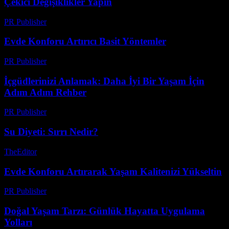
Çekici Değişiklikler Yapın
PR Publisher
-
Şubat 24, 2026
Evde Konforu Artırıcı Basit Yöntemler
PR Publisher
-
Şubat 16, 2026
İçgüdlerinizi Anlamak: Daha İyi Bir Yaşam İçin
Adım Adım Rehber
PR Publisher
-
Şubat 20, 2026
Su Diyeti: Sırrı Nedir?
TheEditor
-
Ağustos 6, 2026
Evde Konforu Artırarak Yaşam Kalitenizi Yükseltin
PR Publisher
-
Şubat 22, 2026
Doğal Yaşam Tarzı: Günlük Hayatta Uygulama
Yolları