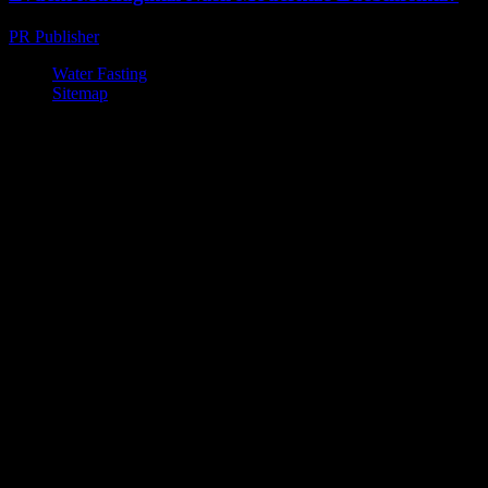
PR Publisher
-
Şubat 24, 2026
Water Fasting
Sitemap
© Su Diyeti ile Zayıflama – Sağlıklı ve Etkili Yöntemler