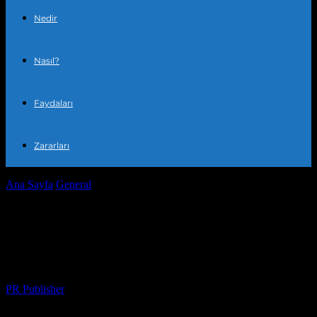
Nedir
Nasıl?
Faydaları
Zararları
Ana Sayfa
General
Günlük Yaşamda Finansal Bağımsızlık: Nasıl
Başarabiliriz?
Günlük Yaşamda Finansal Bağımsızlık:
Nasıl Başarabiliriz?
Yazar
PR Publisher
-
Şubat 25, 2026