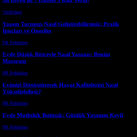
Su Diyeti ile 7 Günde 5 Kilo Verin!
TheEditor
-
Temmuz 28, 2026
Yaşam Tarzınızı Nasıl Geliştirebilirsiniz: Pratik
İpuçları ve Öneriler
PR Publisher
-
Şubat 17, 2026
Evde Düşük Bütçeyle Nasıl Yaşanır: Benim
Maceram
PR Publisher
-
Mart 6, 2026
Evimizi Dönüştürerek Hayat Kalitelerini Nasıl
Yükseltebiliriz?
PR Publisher
-
Şubat 27, 2026
Evde Mutluluk Bulmak: Günlük Yaşamın Keyfi
PR Publisher
-
Ağustos 8, 2026