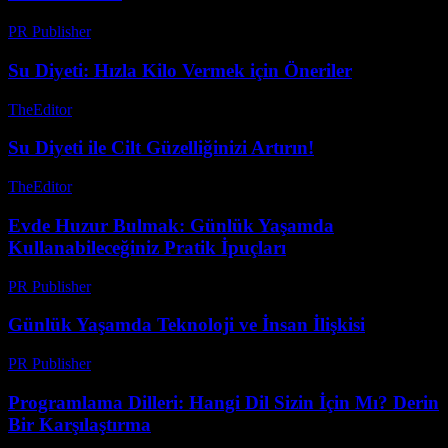
PR Publisher
-
Şubat 27, 2026
Su Diyeti: Hızla Kilo Vermek için Öneriler
TheEditor
-
Temmuz 26, 2026
Su Diyeti ile Cilt Güzelliğinizi Artırın!
TheEditor
-
Temmuz 29, 2026
Evde Huzur Bulmak: Günlük Yaşamda
Kullanabileceğiniz Pratik İpuçları
PR Publisher
-
Şubat 16, 2026
Günlük Yaşamda Teknoloji ve İnsan İlişkisi
PR Publisher
-
Şubat 26, 2026
Programlama Dilleri: Hangi Dil Sizin İçin Mı? Derin
Bir Karşılaştırma