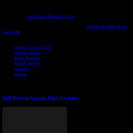
mutlaka okuyun.
Sporcuların finansal hayatlarını nasıl yönettiğini öğrenmek
istiyorsanız,
sporcuların finansal hayatı
konusunu inceleyin.
Evde rahat ve keyifli bir ortam yaratmak için
stilinle uyumlu bir ev
tasarlama
konusunu inceleyin.
Etiketler
finansal bağımsızlık
günlük yaşam
insan ilişkileri
kişisel gelişim
tasarruf
yatırım
İlgili Haberler
Yazarın Diğer İçerikleri