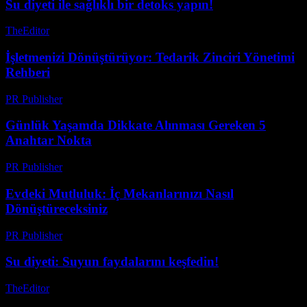
Su diyeti ile sağlıklı bir detoks yapın!
TheEditor
-
Ağustos 1, 2026
İşletmenizi Dönüştürüyor: Tedarik Zinciri Yönetimi
Rehberi
PR Publisher
-
Mart 13, 2026
Günlük Yaşamda Dikkate Alınması Gereken 5
Anahtar Nokta
PR Publisher
-
Şubat 24, 2026
Evdeki Mutluluk: İç Mekanlarınızı Nasıl
Dönüştüreceksiniz
PR Publisher
-
Şubat 19, 2026
Su diyeti: Suyun faydalarını keşfedin!
TheEditor
-
Temmuz 20, 2026