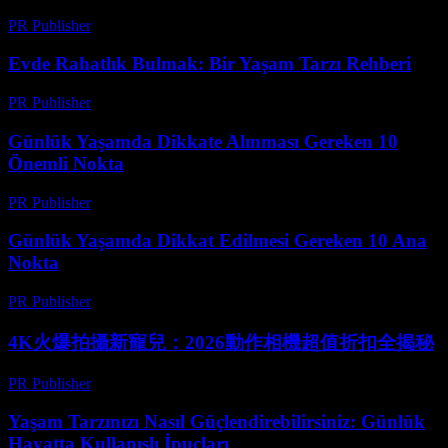
PR Publisher
-
Şubat 22, 2026
Evde Rahatlık Bulmak: Bir Yaşam Tarzı Rehberi
PR Publisher
-
Mart 8, 2026
Günlük Yaşamda Dikkate Alınması Gereken 10
Önemli Nokta
PR Publisher
-
Şubat 26, 2026
Günlük Yaşamda Dikkat Edilmesi Gereken 10 Ana
Nokta
PR Publisher
-
Mart 1, 2026
4K火爆拍攝新寵兒：2026動作相機超值折扣全揭秘
PR Publisher
-
Mart 23, 2026
Yaşam Tarzınızı Nasıl Güçlendirebilirsiniz: Günlük
Hayatta Kullanışlı İpuçları