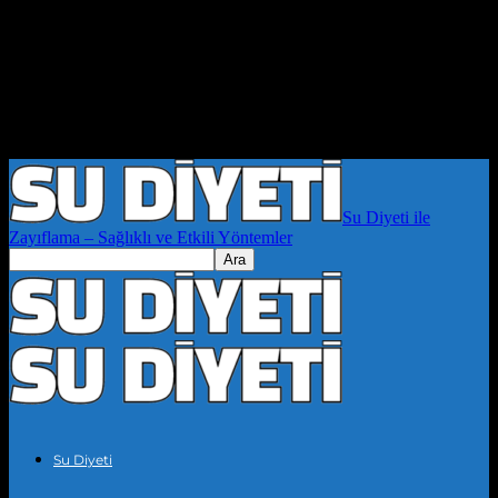
Su Diyeti ile
Zayıflama – Sağlıklı ve Etkili Yöntemler
Su Diyeti