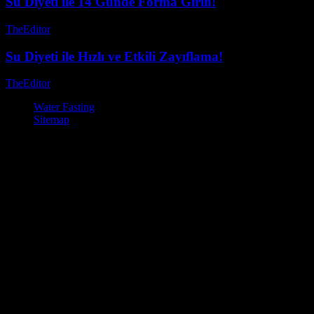
Su Diyeti ile 14 Günde Forma Girin!
TheEditor
-
Temmuz 28, 2026
Su Diyeti ile Hızlı ve Etkili Zayıflama!
TheEditor
-
Temmuz 30, 2026
Water Fasting
Sitemap
© Su Diyeti ile Zayıflama – Sağlıklı ve Etkili Yöntemler