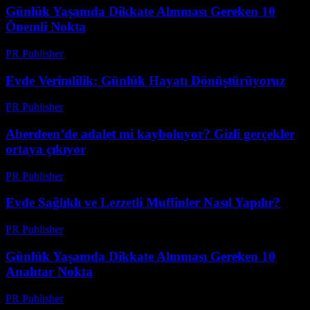
Günlük Yaşamda Dikkate Alınması Gereken 10
Önemli Nokta
PR Publisher
-
Şubat 28, 2026
Evde Verimlilik: Günlük Hayatı Dönüştürüyoruz
PR Publisher
-
Şubat 17, 2026
Aberdeen’de adalet mi kayboluyor? Gizli gerçekler
ortaya çıkıyor
PR Publisher
-
Mart 22, 2026
Evde Sağlıklı ve Lezzetli Muffinler Nasıl Yapılır?
PR Publisher
-
Şubat 22, 2026
Günlük Yaşamda Dikkate Alınması Gereken 10
Anahtar Nokta
PR Publisher
-
Mart 1, 2026