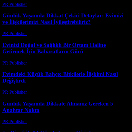
PR Publisher
-
Mart 7, 2026
Günlük Yaşamda Dikkat Çekici Detaylar: Evimizi
ve İlişkilerimizi Nasıl İyileştirebiliriz?
PR Publisher
-
Şubat 23, 2026
Evinizi Doğal ve Sağlıklı Bir Ortam Haline
Getirmek İçin Baharatların Gücü
PR Publisher
-
Şubat 16, 2026
Evimdeki Küçük Bahçe: Bitkilerle İlişkimi Nasıl
Değiştirdi
PR Publisher
-
Mart 7, 2026
Günlük Yaşamda Dikkate Almanız Gereken 5
Anahtar Nokta
PR Publisher
-
Şubat 24, 2026