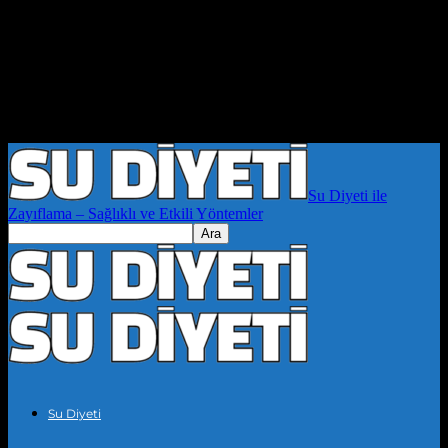
Su Diyeti ile
Zayıflama – Sağlıklı ve Etkili Yöntemler
Su Diyeti