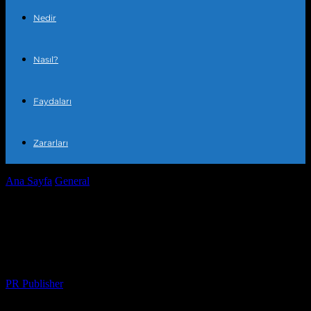
Nedir
Nasıl?
Faydaları
Zararları
Ana Sayfa
General
Yaşam Tarzınızı Nasıl Geliştirebilirsiniz:
Pratiktip ve İpucları
Yaşam Tarzınızı Nasıl Geliştirebilirsiniz:
Pratiktip ve İpucları
Yazar
PR Publisher
-
Şubat 22, 2026