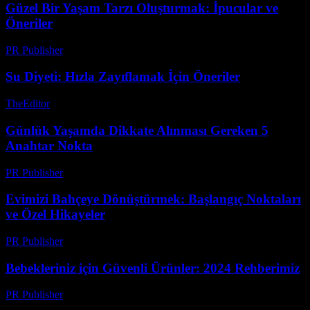
Güzel Bir Yaşam Tarzı Oluşturmak: İpucular ve
Öneriler
PR Publisher
-
Şubat 23, 2026
Su Diyeti: Hızla Zayıflamak İçin Öneriler
TheEditor
-
Temmuz 27, 2026
Günlük Yaşamda Dikkate Alınması Gereken 5
Anahtar Nokta
PR Publisher
-
Şubat 19, 2026
Evimizi Bahçeye Dönüştürmek: Başlangıç Noktaları
ve Özel Hikayeler
PR Publisher
-
Mart 7, 2026
Bebekleriniz için Güvenli Ürünler: 2024 Rehberimiz
PR Publisher
-
Mart 11, 2026