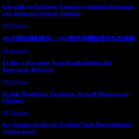
Güvenlik ve Emniyet: Evimizi ve Ailemizi Korumak
için Alınması Gereken Adımlar
PR Publisher
-
Şubat 25, 2026
4K火爆拍攝新寵兒：2026動作相機超值折扣全揭秘
PR Publisher
-
Mart 23, 2026
Evimi ve Hayatımı Nasıl Basitleştirdim: Bir
Deneyimin Hikayesi
PR Publisher
-
Mart 7, 2026
Evdeki Boşlukları Yaşatmak: Kreatif Dekorasyon
Fikirleri
PR Publisher
-
Şubat 25, 2026
Eve Sığmayan Hayat: Evimizi Nasıl Dönüştüğümü
Anlatıyorum