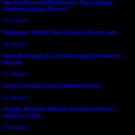
İnternet Alışveriş Platformları: Hangi Sitenin
Tercihinizi Haksız Yiyiyor?
PR Publisher
-
Mart 11, 2026
Ruhunuzu Tatmin Eden Sanatsal Yaşam Tarzı
PR Publisher
-
Şubat 27, 2026
Güzel Bir Yaşam Tarzı Oluşturmak: İpucular ve
Öneriler
PR Publisher
-
Şubat 23, 2026
Yaşam Tarzınızı Nasıl İyileştirebilirsiniz?
PR Publisher
-
Şubat 22, 2026
Günlük Yaşamda Dikkate Alınması Gereken 5
Anahtar Nokta
PR Publisher
-
Şubat 25, 2026