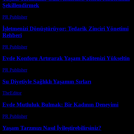
Şekillendirmek
PR Publisher
-
Mart 8, 2026
İşletmenizi Dönüştürüyor: Tedarik Zinciri Yönetimi
Rehberi
PR Publisher
-
Mart 13, 2026
Evde Konforu Artırarak Yaşam Kalitenizi Yükseltin
PR Publisher
-
Şubat 22, 2026
Su Diyetiyle Sağlıklı Yaşamın Sırları
TheEditor
-
Temmuz 24, 2026
Evde Mutluluk Bulmak: Bir Kadının Deneyimi
PR Publisher
-
Mart 8, 2026
Yaşam Tarzınızı Nasıl İyileştirebilirsiniz?