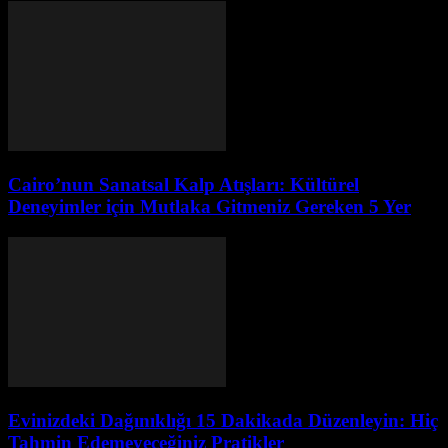
Cairo’nun Sanatsal Kalp Atışları: Kültürel
Deneyimler için Mutlaka Gitmeniz Gereken 5 Yer
Evinizdeki Dağınıklığı 15 Dakikada Düzenleyin: Hiç
Tahmin Edemeyeceğiniz Pratikler