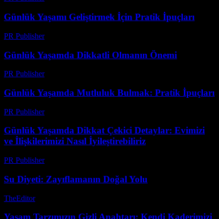
Günlük Yaşamı Geliştirmek İçin Pratik İpuçları
PR Publisher
-
Şubat 23, 2026
Günlük Yaşamda Dikkatli Olmanın Önemi
PR Publisher
-
Şubat 27, 2026
Günlük Yaşamda Mutluluk Bulmak: Pratik İpuçları
PR Publisher
-
Şubat 25, 2026
Günlük Yaşamda Dikkat Çekici Detaylar: Evimizi
ve İlişkilerimizi Nasıl İyileştirebiliriz
PR Publisher
-
Şubat 28, 2026
Su Diyeti: Zayıflamanın Doğal Yolu
TheEditor
-
Temmuz 22, 2026
Yaşam Tarzımızın Gizli Anahtarı: Kendi Kaderimizi