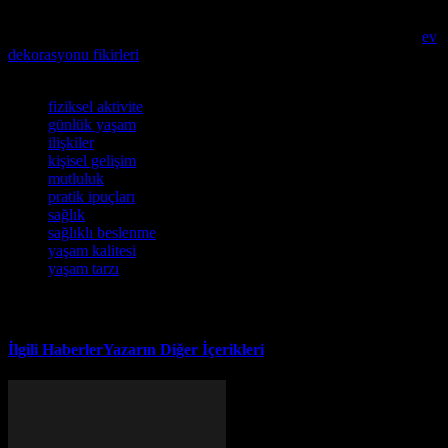
bahsediyor.
Evinizi daha rahat ve keyifli bir alan haline getirmek için mutlaka
ev
dekorasyonu fikirleri
inceleyin.
Etiketler
fiziksel aktivite
günlük yaşam
ilişkiler
kişisel gelişim
mutluluk
pratik ipuçları
sağlık
sağlıklı beslenme
yaşam kalitesi
yaşam tarzı
İlgili Haberler
Yazarın Diğer İçerikleri